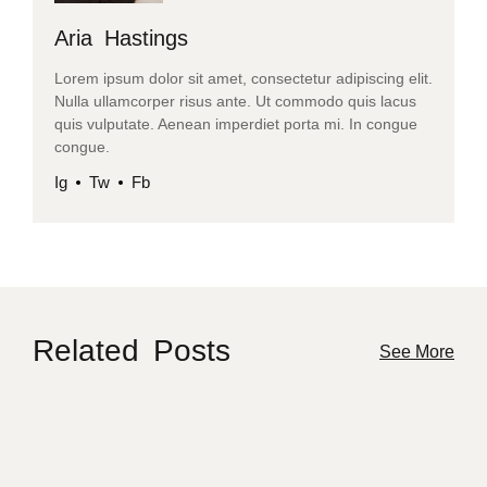
Aria Hastings
Lorem ipsum dolor sit amet, consectetur adipiscing elit.
Nulla ullamcorper risus ante. Ut commodo quis lacus
quis vulputate. Aenean imperdiet porta mi. In congue
congue.
Ig
Tw
Fb
Related Posts
See More