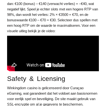
dan: €100 (bonus) – €140 (verwacht verlies) = –€40, wat
negatief lijkt. Speel je echter slots met een hogere RTP van
98%, dan wordt het verlies: 2% × €3500 = €70, en de
bonuswaarde €100 – €70 = €30. Selecteer dus spellen met
een hoog RTP om de waarde te maximaliseren. Voor een
visuele uitleg bekijk je de video:
Safety & Licensing
Winkingdom casino is gelicenseerd door Curaçao
eGaming, wat garandeert dat het voldoet aan basisnormen
voor eerlijk spel en beveiliging. De site maakt gebruik van
SSL-encryptie om al je gegevens te beschermen.