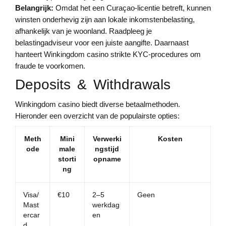
Belangrijk:
Omdat het een Curaçao-licentie betreft, kunnen
winsten onderhevig zijn aan lokale inkomstenbelasting,
afhankelijk van je woonland. Raadpleeg je
belastingadviseur voor een juiste aangifte. Daarnaast
hanteert Winkingdom casino strikte KYC-procedures om
fraude te voorkomen.
Deposits & Withdrawals
Winkingdom casino biedt diverse betaalmethoden.
Hieronder een overzicht van de populairste opties:
Meth
Mini
Verwerki
Kosten
ode
male
ngstijd
storti
opname
ng
Visa/
€10
2–5
Geen
Mast
werkdag
ercar
en
d