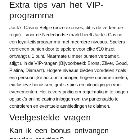
Extra tips van het VIP-
programma
Jack’s Casino België (onze excuses, dit is de verkeerde
regio) – voor de Nederlandse markt heeft Jack’s Casino
een loyaliteitsprogramma met meerdere niveaus. Spelers
verdienen punten door te spelen: voor elke €10 inzet
ontvangt u 1 punt. Naarmate u meer punten verzamelt,
stijgt u in de VIP-rangen (Bijvoorbeeld: Brons, Zilver, Goud,
Platina, Diamant). Hogere niveaus bieden voordelen zoals
een persoonlijke accountmanager, hogere opnamelimieten,
exclusieve bonussen, gratis spins en uitnodigingen voor
evenementen. Het is verstandig om regelmatig in te loggen
op jack’s online casino inloggen om uw puntensaldo te
controleren en eventuele aanbiedingen te claimen.
Veelgestelde vragen
Kan ik een bonus ontvangen