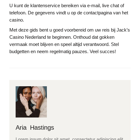
U kunt de klantenservice bereiken via e-mail, live chat of
telefoon. De gegevens vindt u op de contactpagina van het
casino.
Met deze gids bent u goed voorbereid om uw reis bij Jack’s
Casino Nederland te beginnen. Onthoud dat gokken
vermaak moet blijven en speel altijd verantwoord. Stel
budgetten en neem regelmatig pauzes. Veel succes!
Aria Hastings
Lorem ipsum dolor sit amet, consectetur adipiscing elit.