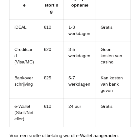
e
stortin
opname
g
iDEAL
€10
1-3
Gratis
werkdagen
Creditcar
€20
3-5
Geen
d
werkdagen
kosten van
(Visa/MC)
casino
Bankover
€25
5-7
Kan kosten
schrijving
werkdagen
van bank
geven
e-Wallet
€10
24 uur
Gratis
(Skrill/Net
eller)
Voor een snelle uitbetaling wordt e-Wallet aangeraden.