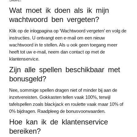
Wat moet ik doen als ik mijn
wachtwoord ben vergeten?
Klik op de inlogpagina op ‘Wachtwoord vergeten’ en volg de
instructies. U ontvangt een e-mail om een nieuw
wachtwoord in te stellen. Als u ook geen toegang meer
heeft tot uw e-mail, neem dan contact op met de
klantenservice.
Zijn alle spellen beschikbaar met
bonusgeld?
Nee, sommige spellen dragen niet of minder bij aan de
inzetvereisten. Gokkasten tellen vaak 100%, terwijl
tafelspellen zoals blackjack en roulette vaak maar 10% of
0% bijdragen. Raadpleeg de bonusvoorwaarden.
Hoe kan ik de klantenservice
bereiken?