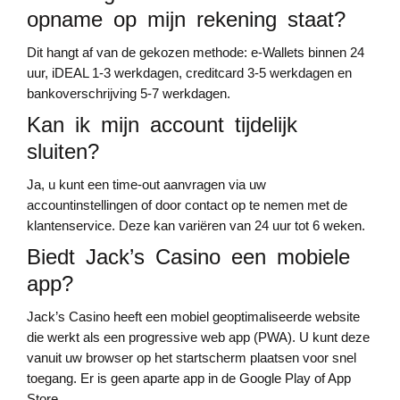
opname op mijn rekening staat?
Dit hangt af van de gekozen methode: e-Wallets binnen 24
uur, iDEAL 1-3 werkdagen, creditcard 3-5 werkdagen en
bankoverschrijving 5-7 werkdagen.
Kan ik mijn account tijdelijk
sluiten?
Ja, u kunt een time-out aanvragen via uw
accountinstellingen of door contact op te nemen met de
klantenservice. Deze kan variëren van 24 uur tot 6 weken.
Biedt Jack’s Casino een mobiele
app?
Jack’s Casino heeft een mobiel geoptimaliseerde website
die werkt als een progressive web app (PWA). U kunt deze
vanuit uw browser op het startscherm plaatsen voor snel
toegang. Er is geen aparte app in de Google Play of App
Store.