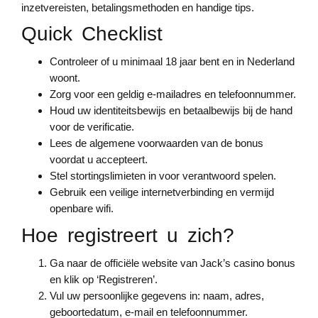
inzetvereisten, betalingsmethoden en handige tips.
Quick Checklist
Controleer of u minimaal 18 jaar bent en in Nederland
woont.
Zorg voor een geldig e-mailadres en telefoonnummer.
Houd uw identiteitsbewijs en betaalbewijs bij de hand
voor de verificatie.
Lees de algemene voorwaarden van de bonus
voordat u accepteert.
Stel stortingslimieten in voor verantwoord spelen.
Gebruik een veilige internetverbinding en vermijd
openbare wifi.
Hoe registreert u zich?
Ga naar de officiële website van
Jack’s casino bonus
en klik op ‘Registreren’.
Vul uw persoonlijke gegevens in: naam, adres,
geboortedatum, e-mail en telefoonnummer.