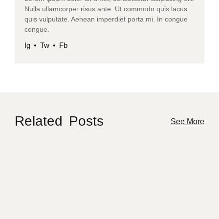
Nulla ullamcorper risus ante. Ut commodo quis lacus
quis vulputate. Aenean imperdiet porta mi. In congue
congue.
Ig
Tw
Fb
Related Posts
See More