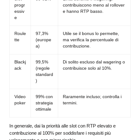
progr
contribuiscono meno al rollover
essiv
e hanno RTP basso.
e
Roule
97,3%
Utile se il bonus lo permette,
tte
(europe
ma verifica la percentuale di
a)
contribuzione.
Blackj
99,5%
Di solito escluso dal wagering o
ack
(regole
contribuisce solo al 10%.
standard
)
Video
99% con
Raramente incluso; controlla i
poker
strategia
termini.
ottimale
In generale, dai la priorità alle slot con RTP elevato e
contribuzione al 100% per soddisfare i requisiti più