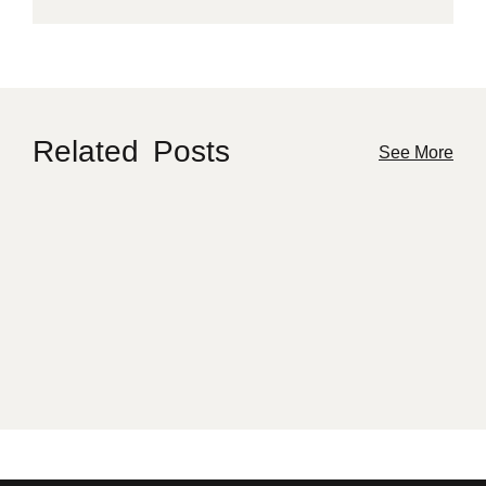
Related Posts
See More