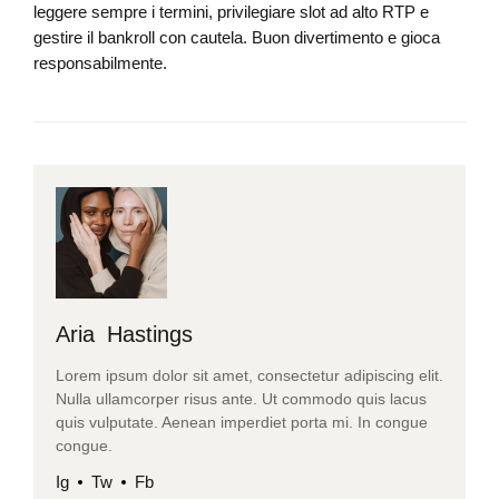
leggere sempre i termini, privilegiare slot ad alto RTP e
gestire il bankroll con cautela. Buon divertimento e gioca
responsabilmente.
Aria Hastings
Lorem ipsum dolor sit amet, consectetur adipiscing elit.
Nulla ullamcorper risus ante. Ut commodo quis lacus
quis vulputate. Aenean imperdiet porta mi. In congue
congue.
Ig
Tw
Fb