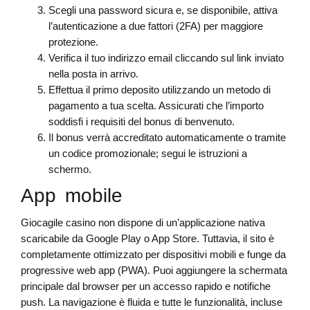
Scegli una password sicura e, se disponibile, attiva
l’autenticazione a due fattori (2FA) per maggiore
protezione.
Verifica il tuo indirizzo email cliccando sul link inviato
nella posta in arrivo.
Effettua il primo deposito utilizzando un metodo di
pagamento a tua scelta. Assicurati che l’importo
soddisfi i requisiti del bonus di benvenuto.
Il bonus verrà accreditato automaticamente o tramite
un codice promozionale; segui le istruzioni a
schermo.
App mobile
Giocagile casino non dispone di un’applicazione nativa
scaricabile da Google Play o App Store. Tuttavia, il sito è
completamente ottimizzato per dispositivi mobili e funge da
progressive web app (PWA). Puoi aggiungere la schermata
principale dal browser per un accesso rapido e notifiche
push. La navigazione è fluida e tutte le funzionalità, incluse