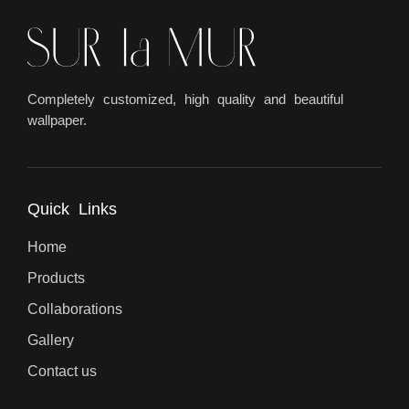
Completely customized, high quality and beautiful
wallpaper.
Quick Links
Home
Products
Collaborations
Gallery
Contact us