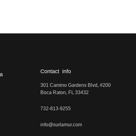
Contact info
a
301 Camino Gardens Blvd, #200
Boca Raton, FL 33432
732-813-9255
info@surlamur.com