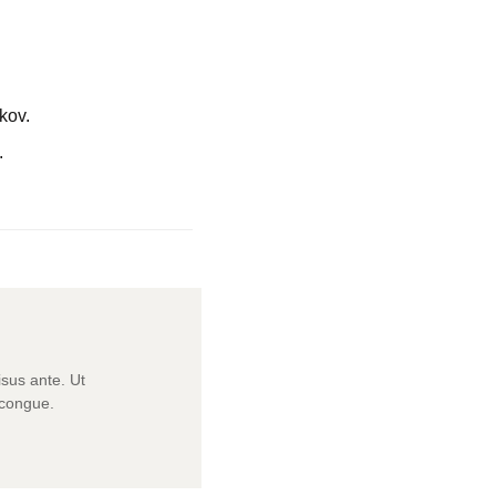
kov.
.
isus ante. Ut
 congue.