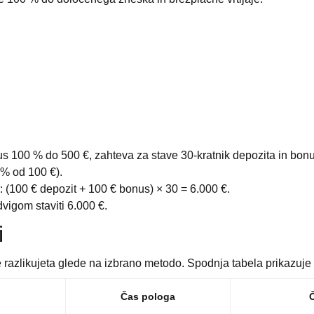
s 100 % do 500 €, zahteva za stave 30-kratnik depozita in bon
% od 100 €).
: (100 € depozit + 100 € bonus) × 30 = 6.000 €.
vigom staviti 6.000 €.
i
se razlikujeta glede na izbrano metodo. Spodnja tabela prikazuj
Čas pologa