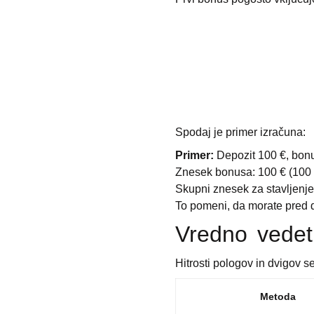
Spodaj je primer izračuna:
Primer:
Depozit 100 €, bonu
Znesek bonusa: 100 € (100 
Skupni znesek za stavljenje
To pomeni, da morate pred d
Vredno vedet
Hitrosti pologov in dvigov 
Metoda