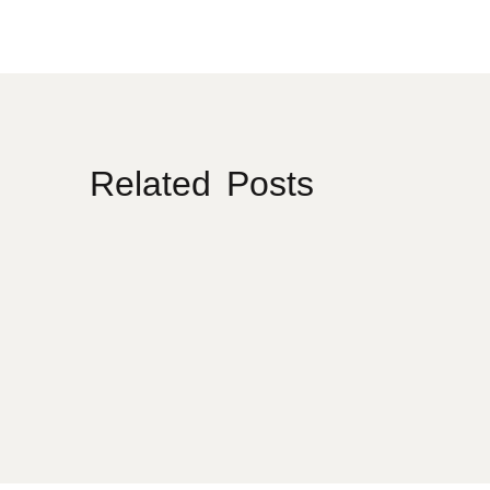
Related Posts