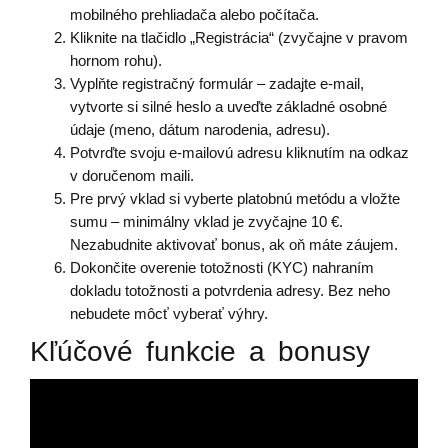
mobilného prehliadača alebo počítača.
Kliknite na tlačidlo „Registrácia“ (zvyčajne v pravom
hornom rohu).
Vyplňte registračný formulár – zadajte e‑mail,
vytvorte si silné heslo a uveďte základné osobné
údaje (meno, dátum narodenia, adresu).
Potvrďte svoju e‑mailovú adresu kliknutím na odkaz
v doručenom maili.
Pre prvý vklad si vyberte platobnú metódu a vložte
sumu – minimálny vklad je zvyčajne 10 €.
Nezabudnite aktivovať bonus, ak oň máte záujem.
Dokončite overenie totožnosti (KYC) nahraním
dokladu totožnosti a potvrdenia adresy. Bez neho
nebudete môcť vyberať výhry.
Kľúčové funkcie a bonusy