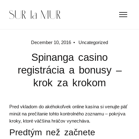
December 10, 2016
Uncategorized
Spinanga casino
registrácia a bonusy –
krok za krokom
Pred vkladom do akéhokoľvek online kasína si venujte päť
minút na prečítanie tohto kontrolného zoznamu – pokrýva
kroky, ktoré väčšina hráčov vynecháva.
Predtým než začnete