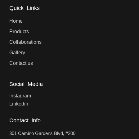
Quick Links
Home
Products
Collaborations
Gallery
Contact us
Social Media
Instagram
Linkedin
Contact info
301 Camino Gardens Blvd, #200