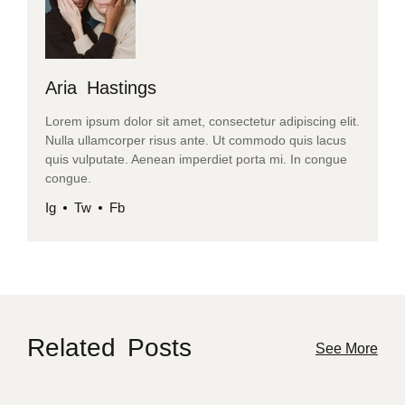
Aria Hastings
Lorem ipsum dolor sit amet, consectetur adipiscing elit.
Nulla ullamcorper risus ante. Ut commodo quis lacus
quis vulputate. Aenean imperdiet porta mi. In congue
congue.
Ig
Tw
Fb
Related Posts
See More