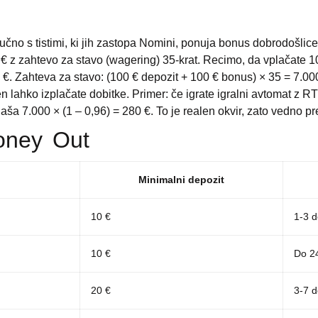
učno s tistimi, ki jih zastopa
Nomini
, ponuja bonus dobrodošlice.
 z zahtevo za stavo (wagering) 35-krat. Recimo, da vplačate 1
€. Zahteva za stavo: (100 € depozit + 100 € bonus) × 35 = 7.00
en lahko izplačate dobitke. Primer: če igrate igralni avtomat z
aša 7.000 × (1 – 0,96) = 280 €. To je realen okvir, zato vedno pr
oney Out
Minimalni depozit
10 €
1-3 d
10 €
Do 2
20 €
3-7 d