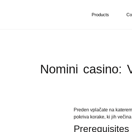
Products
Co
Nomini casino: V
Preden vplačate na katerem 
pokriva korake, ki jih večin
Prerequisites