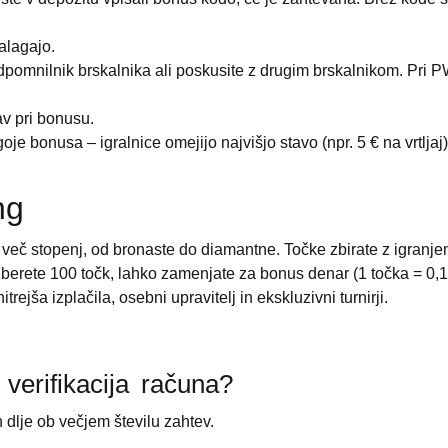
alagajo.
dpomnilnik brskalnika ali poskusite z drugim brskalnikom. Pri 
v pri bonusu.
oje bonusa – igralnice omejijo najvišjo stavo (npr. 5 € na vrtlj
ng
več stopenj, od bronaste do diamantne. Točke zbirate z igranje
zberete 100 točk, lahko zamenjate za bonus denar (1 točka = 0,10
trejša izplačila, osebni upravitelj in ekskluzivni turnirji.
 verifikacija računa?
 dlje ob večjem številu zahtev.