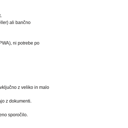
.
ller) ali bančno
(PWA), ni potrebe po
vključno z veliko in malo
ajo z dokumenti.
veno sporočilo.