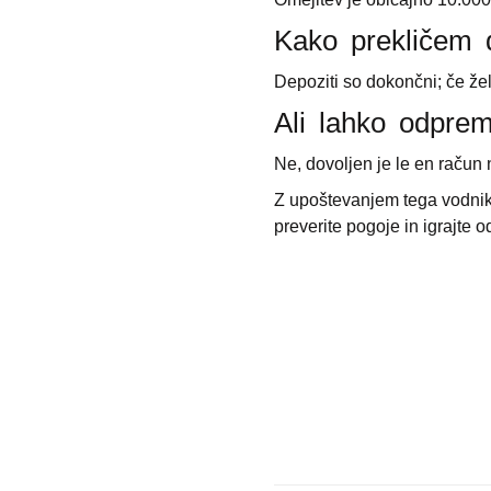
Kako prekličem 
Depoziti so dokončni; če želi
Ali lahko odpre
Ne, dovoljen je le en račun 
Z upoštevanjem tega vodnika
preverite pogoje in igrajte 