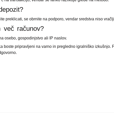
depozit?
te preklicati, se obrnite na podporo, vendar sredstva niso vračlj
m več računov?
na osebo, gospodinjstvo ali IP naslov.
 boste pripravljeni na varno in pregledno igralniško izkušnjo.
odgovorno.