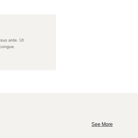
isus ante. Ut
 congue.
See More