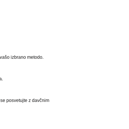
a vašo izbrano metodo.
a.
r se posvetujte z davčnim