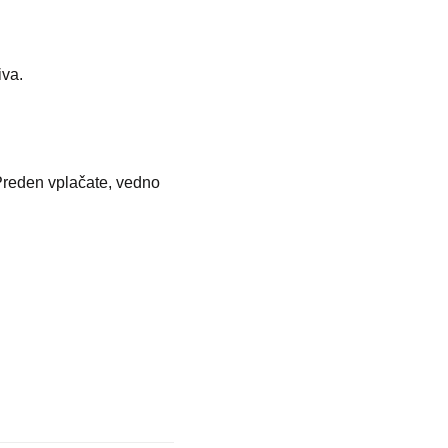
iva.
 Preden vplačate, vedno