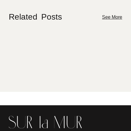
Related Posts
See More