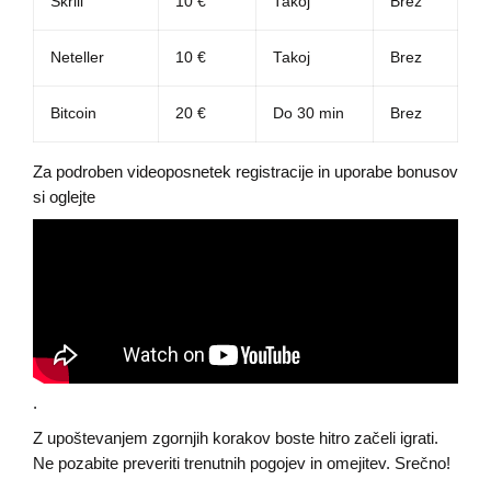
Skrill
10 €
Takoj
Brez
Neteller
10 €
Takoj
Brez
Bitcoin
20 €
Do 30 min
Brez
Za podroben videoposnetek registracije in uporabe bonusov
si oglejte
.
Z upoštevanjem zgornjih korakov boste hitro začeli igrati.
Ne pozabite preveriti trenutnih pogojev in omejitev. Srečno!