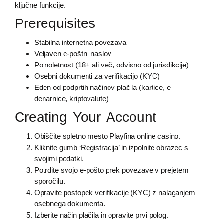
ključne funkcije.
Prerequisites
Stabilna internetna povezava
Veljaven e-poštni naslov
Polnoletnost (18+ ali več, odvisno od jurisdikcije)
Osebni dokumenti za verifikacijo (KYC)
Eden od podprtih načinov plačila (kartice, e-
denarnice, kriptovalute)
Creating Your Account
Obiščite spletno mesto Playfina online casino.
Kliknite gumb ‘Registracija’ in izpolnite obrazec s
svojimi podatki.
Potrdite svojo e-pošto prek povezave v prejetem
sporočilu.
Opravite postopek verifikacije (KYC) z nalaganjem
osebnega dokumenta.
Izberite način plačila in opravite prvi polog.