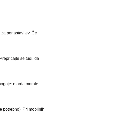
« za ponastavitev. Če
repričajte se tudi, da
 pogoje: morda morate
e potrebno). Pri mobilnih