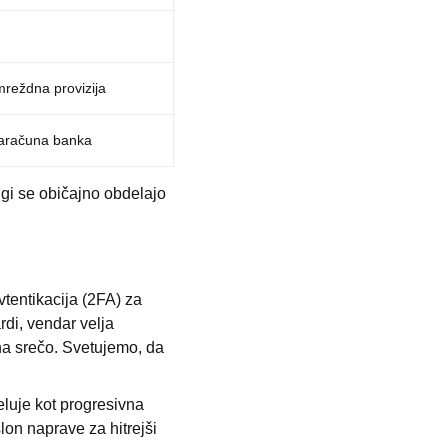
reždna provizija
aračuna banka
igi se običajno obdelajo
vtentikacija (2FA) za
rdi, vendar velja
 na srečo. Svetujemo, da
eluje kot progresivna
lon naprave za hitrejši