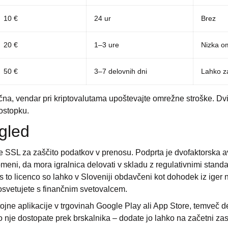
10 €
24 ur
Brez
20 €
1–3 ure
Nizka om
50 €
3–7 delovnih dni
Lahko z
ačna, vendar pri kriptovalutama upoštevajte omrežne stroške. Dv
ostopku.
gled
je SSL za zaščito podatkov v prenosu. Podprta je dvofaktorska a
eni, da mora igralnica delovati v skladu z regulativnimi standa
ic s to licenco so lahko v Sloveniji obdavčeni kot dohodek iz iger
osvetujete s finančnim svetovalcem.
jne aplikacije v trgovinah Google Play ali App Store, temveč d
 nje dostopate prek brskalnika – dodate jo lahko na začetni zas