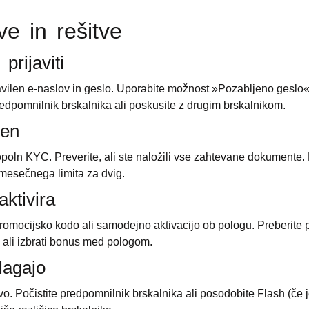
e in rešitve
rijaviti
pravilen e-naslov in geslo. Uporabite možnost »Pozabljeno geslo
predpomnilnik brskalnika ali poskusite z drugim brskalnikom.
jen
oln KYC. Preverite, ali ste naložili vse zahtevane dokumente. P
 mesečnega limita za dvig.
ktivira
omocijsko kodo ali samodejno aktivacijo ob pologu. Preberite
 ali izbrati bonus med pologom.
lagajo
o. Počistite predpomnilnik brskalnika ali posodobite Flash (če j