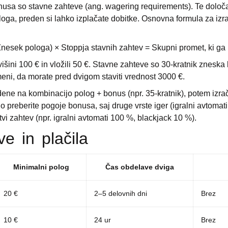
a so stavne zahteve (ang. wagering requirements). Te določaj
ologa, preden si lahko izplačate dobitke. Osnovna formula za i
esek pologa) × Stoppja stavnih zahtev = Skupni promet, ki ga 
višini 100 € in vložili 50 €. Stavne zahteve so 30-kratnik znesk
eni, da morate pred dvigom staviti vrednost 3000 €.
ne na kombinacijo polog + bonus (npr. 35-kratnik), potem izrač
 preberite pogoje bonusa, saj druge vrste iger (igralni avtomat
tvi zahtev (npr. igralni avtomati 100 %, blackjack 10 %).
ve in plačila
Minimalni polog
Čas obdelave dviga
20 €
2–5 delovnih dni
Brez
10 €
24 ur
Brez