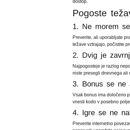
dostop.
Pogoste težav
1. Ne morem se p
Preverite, ali uporabljate 
težave vztrajajo, počistite 
2. Dvig je zavrn
Najpogosteje je razlog nepop
niste presegli dnevnega ali
3. Bonus se ne a
Vsak bonus ima določeno pr
vnesti kodo v posebno polje
4. Igre se ne na
Preverite internetno povezav