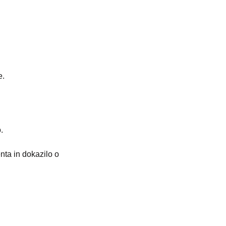
e.
.
nta in dokazilo o