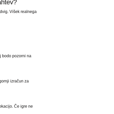
ahtev?
 dvig. Višek realnega
aj bodo pozorni na
gornji izračun za
kacijo. Če igre ne