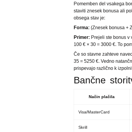
Pomemben del vsakega bonus
staviti znesek bonusa ali p
obsega stav je:
Forma:
(Znesek bonusa + Zn
Primer:
Prejeli ste bonus v 
100 € × 30 = 3000 €. To pom
Če so stavne zahteve navede
35 = 5250 €. Vedno natančno
prispevajo različno k izpolni
Bančne storit
Način plačila
Visa/MasterCard
Skrill