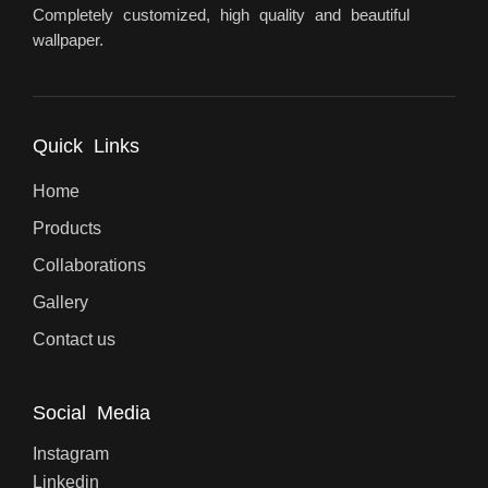
Completely customized, high quality and beautiful
wallpaper.
Quick Links
Home
Products
Collaborations
Gallery
Contact us
Social Media
Instagram
Linkedin