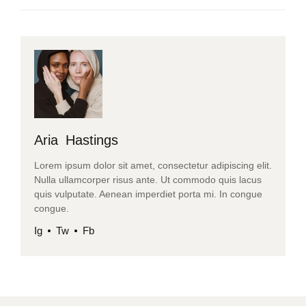
Aria Hastings
Lorem ipsum dolor sit amet, consectetur adipiscing elit.
Nulla ullamcorper risus ante. Ut commodo quis lacus
quis vulputate. Aenean imperdiet porta mi. In congue
congue.
Ig
Tw
Fb