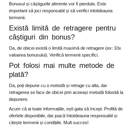
Bonusul și câștigurile aferente vor fi pierdute. Este
important să joci responsabil și să verifici intotdeauna
termenii.
Există limită de retragere pentru
câștiguri din bonus?
Da, de obicei există o limită maximă de retragere (ex: 10x
valoarea bonusului). Verifică termenii specifici.
Pot folosi mai multe metode de
plată?
Da, poți depune cu o metodă și retrage cu alta, dar
retragerea se face de obicei prin aceeași metodă folosită la
depunere.
Acum că ai toate informațiile, ești gata să începi. Profită de
ofertele disponibile, dar joacă întotdeauna responsabil și
citește termenii și condițiile. Mult succes!