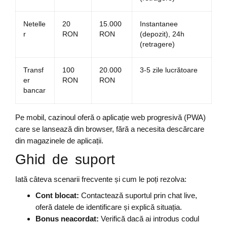
Netelle
20
15.000
Instantanee
r
RON
RON
(depozit), 24h
(retragere)
Transf
100
20.000
3-5 zile lucrătoare
er
RON
RON
bancar
Pe mobil, cazinoul oferă o aplicație web progresivă (PWA)
care se lansează din browser, fără a necesita descărcare
din magazinele de aplicații.
Ghid de suport
Iată câteva scenarii frecvente și cum le poți rezolva:
Cont blocat:
Contactează suportul prin chat live,
oferă datele de identificare și explică situația.
Bonus neacordat:
Verifică dacă ai introdus codul