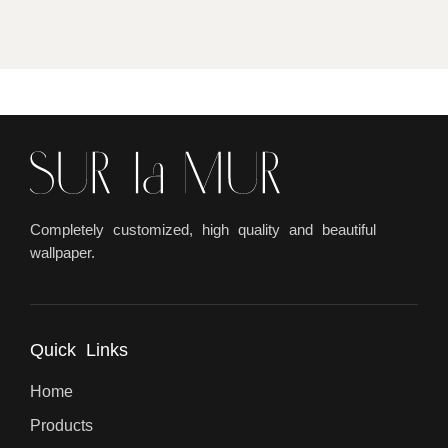
Completely customized, high quality and beautiful
wallpaper.
Quick Links
Home
Products