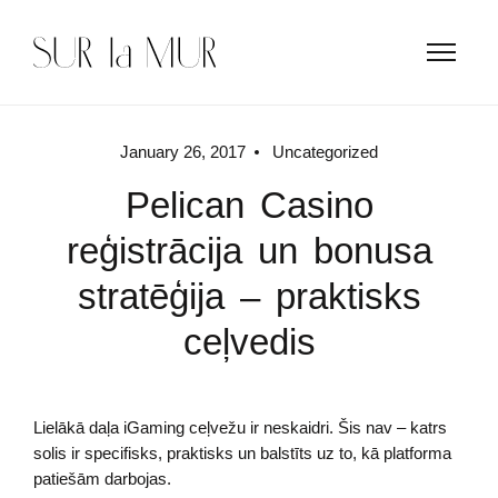
January 26, 2017
Uncategorized
Pelican Casino
reģistrācija un bonusa
stratēģija – praktisks
ceļvedis
Lielākā daļa iGaming ceļvežu ir neskaidri. Šis nav – katrs
solis ir specifisks, praktisks un balstīts uz to, kā platforma
patiešām darbojas.