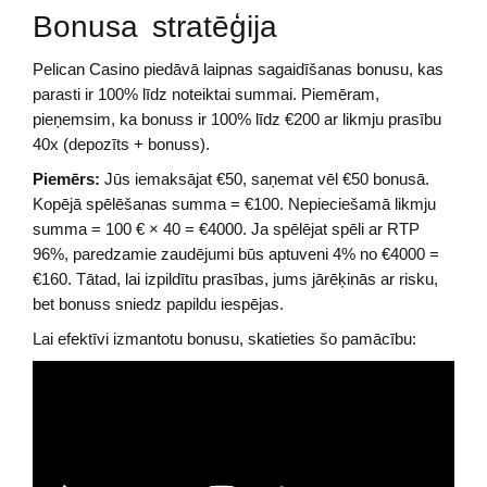
Bonusa stratēģija
Pelican Casino piedāvā laipnas sagaidīšanas bonusu, kas
parasti ir 100% līdz noteiktai summai. Piemēram,
pieņemsim, ka bonuss ir 100% līdz €200 ar likmju prasību
40x (depozīts + bonuss).
Piemērs:
Jūs iemaksājat €50, saņemat vēl €50 bonusā.
Kopējā spēlēšanas summa = €100. Nepieciešamā likmju
summa = 100 € × 40 = €4000. Ja spēlējat spēli ar RTP
96%, paredzamie zaudējumi būs aptuveni 4% no €4000 =
€160. Tātad, lai izpildītu prasības, jums jārēķinās ar risku,
bet bonuss sniedz papildu iespējas.
Lai efektīvi izmantotu bonusu, skatieties šo pamācību: