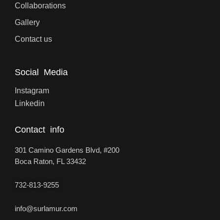
Collaborations
Gallery
Contact us
Social Media
Instagram
Linkedin
Contact info
301 Camino Gardens Blvd, #200
Boca Raton, FL 33432
732-813-9255
info@surlamur.com