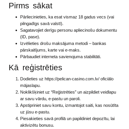
Pirms sākat
Pārliecinieties, ka esat vismaz 18 gadus vecs (vai
pilngadīgs savā valstī).
Sagatavojiet derīgu personu apliecinošu dokumentu
(ID, pase).
Izvēlieties drošu maksājuma metodi – bankas
pārskaitījums, karte vai e-maks.
Pārbaudiet interneta savienojuma stabilitāti.
Kā reģistrēties
Dodieties uz
https://pelican-casino.com.lv/
oficiālo
mājaslapu.
Noklikšķiniet uz “Reģistrēties” un aizpildiet veidlapu
ar savu vārdu, e-pastu un paroli.
Apstipriniet savu kontu, izmantojot saiti, kas nosūtīta
uz jūsu e-pastu.
Piesakieties savā profilā un papildiniet depozītu, lai
aktivizētu bonusu.