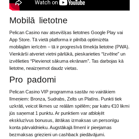
Mobilā lietotne
Pelican Casino nav atsevišķas lietotnes Google Play vai
App Store. Tā vietā platforma ir pilnībā optimizēta
mobilajām ierīcēm – tā ir progresīvā tīmekļa lietotne (PWA).
Vienkārši atveriet vietni pārlūkā, pieskarieties “Izvēlne” un
izvēlieties “Pievienot sākuma ekrānam”. Tas darbojas kā
lietotne, neaizņemot daudz vietas.
Pro padomi
Pelican Casino VIP programma sastāv no vairākiem
līmeņiem: Bronza, Sudrabs, Zelts un Platīns. Punkti tiek
uzkrāti, veicot likmes uz reālām spēlēm; par katru €10 likmi
jūs saņemat 1 punktu. Ar punktiem var atbloķēt
ekskluzīvus bonusus, ātrākas izmaksas un personīgu
konta pārvaldnieku. Augstākajā līmenī ir pieejamas
bezmaksas griezieni un cashback piedāvājumi.