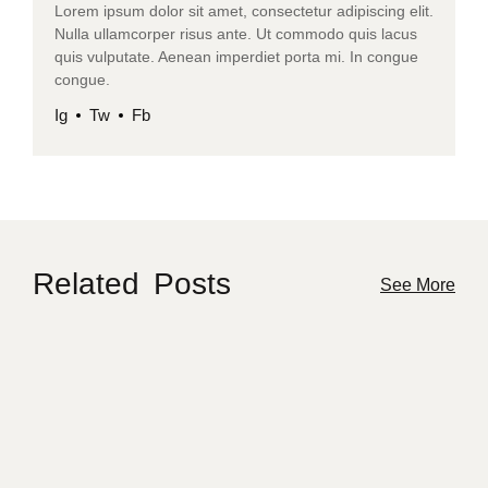
Lorem ipsum dolor sit amet, consectetur adipiscing elit.
Nulla ullamcorper risus ante. Ut commodo quis lacus
quis vulputate. Aenean imperdiet porta mi. In congue
congue.
Ig
Tw
Fb
Related Posts
See More