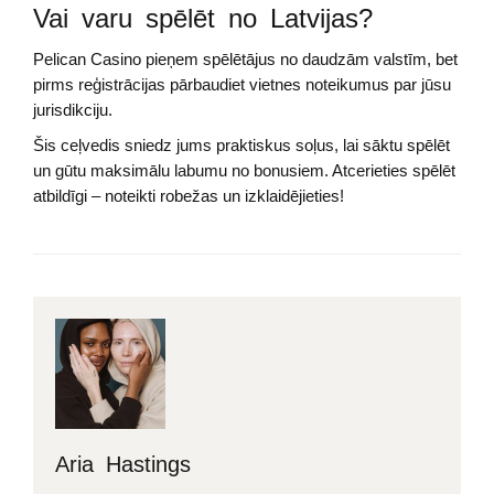
Vai varu spēlēt no Latvijas?
Pelican Casino pieņem spēlētājus no daudzām valstīm, bet
pirms reģistrācijas pārbaudiet vietnes noteikumus par jūsu
jurisdikciju.
Šis ceļvedis sniedz jums praktiskus soļus, lai sāktu spēlēt
un gūtu maksimālu labumu no bonusiem. Atcerieties spēlēt
atbildīgi – noteikti robežas un izklaidējieties!
Aria Hastings