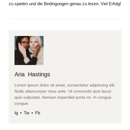
zu spielen und die Bedingungen genau zu lesen. Viel Erfolg!
Aria Hastings
Lorem ipsum dolor sit amet, consectetur adipiscing elit.
Nulla ullamcorper risus ante. Ut commodo quis lacus
quis vulputate. Aenean imperdiet porta mi. In congue
congue.
Ig
Tw
Fb