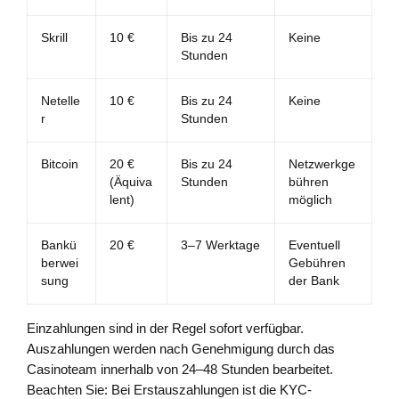
Skrill
10 €
Bis zu 24
Keine
Stunden
Netelle
10 €
Bis zu 24
Keine
r
Stunden
Bitcoin
20 €
Bis zu 24
Netzwerkge
(Äquiva
Stunden
bühren
lent)
möglich
Bankü
20 €
3–7 Werktage
Eventuell
berwei
Gebühren
sung
der Bank
Einzahlungen sind in der Regel sofort verfügbar.
Auszahlungen werden nach Genehmigung durch das
Casinoteam innerhalb von 24–48 Stunden bearbeitet.
Beachten Sie: Bei Erstauszahlungen ist die KYC-