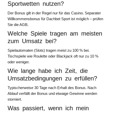
Sportwetten nutzen?
Der Bonus gilt in der Regel nur für das Casino. Separater
Willkommensbonus für Dachbet Sport ist möglich – prüfen
Sie die AGB.
Welche Spiele tragen am meisten
zum Umsatz bei?
Spielautomaten (Slots) tragen meist zu 100 % bei.
Tischspiele wie Roulette oder Blackjack oft nur zu 10 %
oder weniger.
Wie lange habe ich Zeit, die
Umsatzbedingungen zu erfüllen?
Typischerweise 30 Tage nach Erhalt des Bonus. Nach
Ablauf verfällt der Bonus und etwaige Gewinne werden
storniert.
Was passiert, wenn ich mein