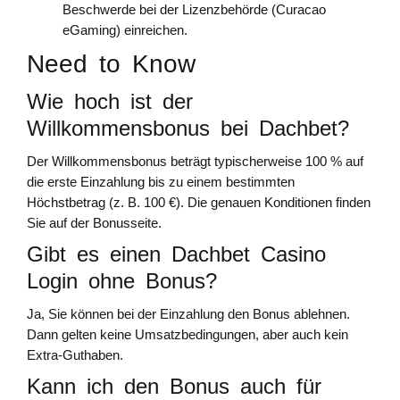
Beschwerde bei der Lizenzbehörde (Curacao
eGaming) einreichen.
Need to Know
Wie hoch ist der
Willkommensbonus bei Dachbet?
Der Willkommensbonus beträgt typischerweise 100 % auf
die erste Einzahlung bis zu einem bestimmten
Höchstbetrag (z. B. 100 €). Die genauen Konditionen finden
Sie auf der Bonusseite.
Gibt es einen Dachbet Casino
Login ohne Bonus?
Ja, Sie können bei der Einzahlung den Bonus ablehnen.
Dann gelten keine Umsatzbedingungen, aber auch kein
Extra-Guthaben.
Kann ich den Bonus auch für