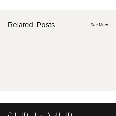
Related Posts
See More