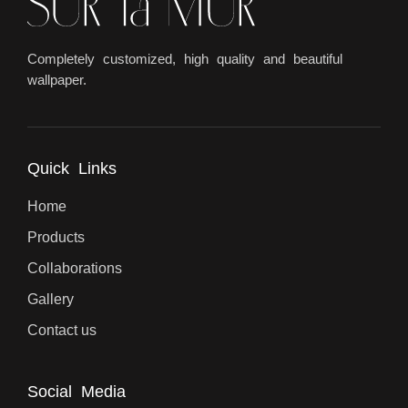
Completely customized, high quality and beautiful
wallpaper.
Quick Links
Home
Products
Collaborations
Gallery
Contact us
Social Media