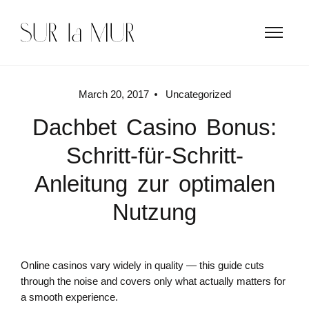
March 20, 2017
Uncategorized
Dachbet Casino Bonus:
Schritt-für-Schritt-
Anleitung zur optimalen
Nutzung
Online casinos vary widely in quality — this guide cuts
through the noise and covers only what actually matters for
a smooth experience.