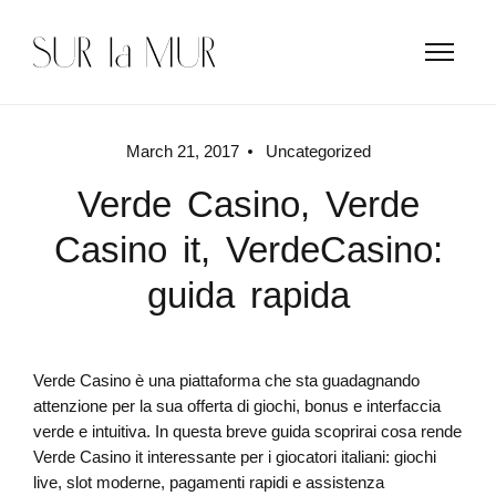
March 21, 2017
Uncategorized
Verde Casino, Verde
Casino it, VerdeCasino:
guida rapida
Verde Casino è una piattaforma che sta guadagnando
attenzione per la sua offerta di giochi, bonus e interfaccia
verde e intuitiva. In questa breve guida scoprirai cosa rende
Verde Casino it interessante per i giocatori italiani: giochi
live, slot moderne, pagamenti rapidi e assistenza