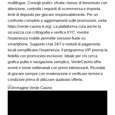
multilingue. Consigli pratici: sfrutta i bonus di benvenuto con
attenzione, controlla i requisiti di scommessa e imposta
limiti di deposito per giocare responsabilmente. Per un
confronto completo e aggiornamenti sulle promozioni, visita
https://verde-casino-it.org/
. La piattaforma cura anche la
sicurezza con crittografia e verifica KYC, mentre
l’esperienza mobile permette sessioni fluide su
smartphone. Supporto chat 24/7 e metodi di pagamento
locali semplificano l’esperienza. Il programma VIP premia la
fedeltà con promozioni esclusive. Ideale per chi cerca
grafica pulita e navigazione semplice, VerdeCasino offre
eventi e tornei settimanali con premi interessanti. Ricordati
di giocare sempre con moderazione e verificare termini e
condizioni prima di utilizzare qualsiasi offerta.