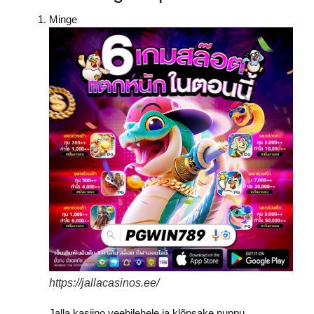
Minge
https://jallacasinos.ee/
Jalla kasiino veebilehele ja klõpsake nuppu