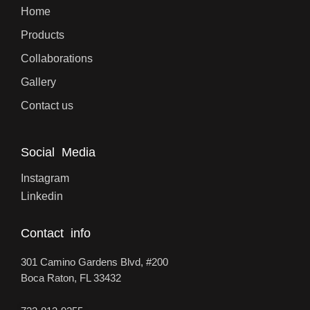
Home
Products
Collaborations
Gallery
Contact us
Social Media
Instagram
Linkedin
Contact info
301 Camino Gardens Blvd, #200
Boca Raton, FL 33432