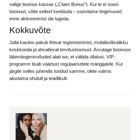
valige boonus kassas („Claim Bonus”). Kui te ei soovi
boonust, võite sellest keelduda – soovitame tingimused
enne aktiveerimist üle lugeda.
Kokkuvõte
Jalla kasiino pakub lihtsat registreerimist, mobiilisõbralikku
keskkonda ja ahvatlevat tervitusboonust. Arvutage boonuse
läbimängimisnõuded alati ise, et vältida üllatusi. VIP-
programm lisab väärtust regulaarsetele mängijatele. Kui
järgite selles juhendis toodud samme, olete valmis
alustama ohutult ja teadlikult.