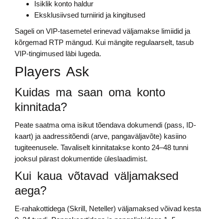
Isiklik konto haldur
Eksklusiivsed turniirid ja kingitused
Sageli on VIP-tasemetel erinevad väljamakse limiidid ja
kõrgemad RTP mängud. Kui mängite regulaarselt, tasub
VIP-tingimused läbi lugeda.
Players Ask
Kuidas ma saan oma konto
kinnitada?
Peate saatma oma isikut tõendava dokumendi (pass, ID-
kaart) ja aadressitõendi (arve, pangaväljavõte) kasiino
tugiteenusele. Tavaliselt kinnitatakse konto 24–48 tunni
jooksul pärast dokumentide üleslaadimist.
Kui kaua võtavad väljamaksed
aega?
E-rahakottidega (Skrill, Neteller) väljamaksed võivad kesta