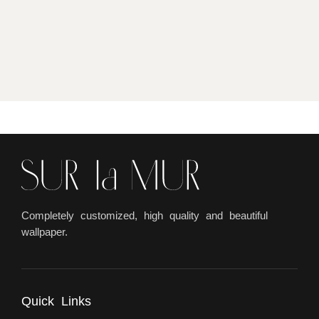
Completely customized, high quality and beautiful
wallpaper.
Quick Links