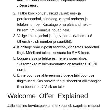
„Registreeri”.
Täitke kõik kohustuslikud väljad: ees- ja
perekonnanimi, sünniaeg, e-posti aadress ja
telefoninumber. Kasutage oma pärisandmeid –
hilisem KYC-kinnitus nõuab neid.
Valige kasutajanimi ja tugev parool (vähemalt 8
tähemärki, sh number ja suurtäht).
Kinnitage oma e-posti aadress, klõpsates saadetud
lingil. Mõnikord tuleb sisestada ka SMS-kood.
Logige sisse ja tehke esimene sissemakse.
Sissemakse miinimumsumma on tavaliselt 10–20
eurot.
Enne boonuse aktiveerimist lugege läbi boonuse
tingimused. Kas soovite tervitusboonust või mängida
ilma boonuseta? Valik on teie.
Welcome Offer Explained
Jalla kasiino tervituspakkumine koosneb sageli esimesest