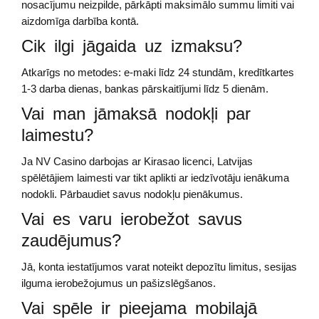
nosacījumu neizpilde, pārkāpti maksimālo summu limiti vai
aizdomīga darbība kontā.
Cik ilgi jāgaida uz izmaksu?
Atkarīgs no metodes: e-maki līdz 24 stundām, kredītkartes
1-3 darba dienas, bankas pārskaitījumi līdz 5 dienām.
Vai man jāmaksā nodokļi par
laimestu?
Ja NV Casino darbojas ar Kirasao licenci, Latvijas
spēlētājiem laimesti var tikt aplikti ar iedzīvotāju ienākuma
nodokli. Pārbaudiet savus nodokļu pienākumus.
Vai es varu ierobežot savus
zaudējumus?
Jā, konta iestatījumos varat noteikt depozītu limitus, sesijas
ilguma ierobežojumus un pašizslēgšanos.
Vai spēle ir pieejama mobilajā