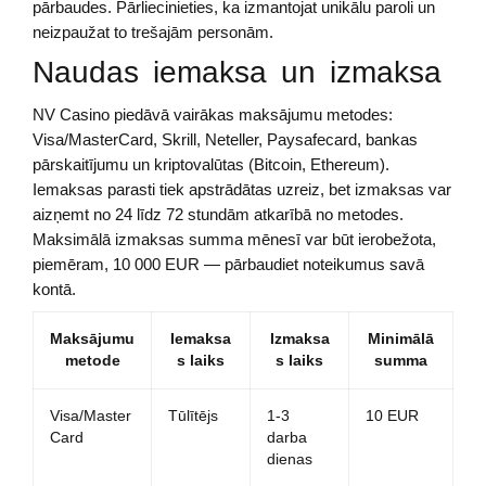
pārbaudes. Pārliecinieties, ka izmantojat unikālu paroli un
neizpaužat to trešajām personām.
Naudas iemaksa un izmaksa
NV Casino piedāvā vairākas maksājumu metodes:
Visa/MasterCard, Skrill, Neteller, Paysafecard, bankas
pārskaitījumu un kriptovalūtas (Bitcoin, Ethereum).
Iemaksas parasti tiek apstrādātas uzreiz, bet izmaksas var
aizņemt no 24 līdz 72 stundām atkarībā no metodes.
Maksimālā izmaksas summa mēnesī var būt ierobežota,
piemēram, 10 000 EUR — pārbaudiet noteikumus savā
kontā.
Maksājumu
Iemaksa
Izmaksa
Minimālā
metode
s laiks
s laiks
summa
Visa/Master
Tūlītējs
1-3
10 EUR
Card
darba
dienas