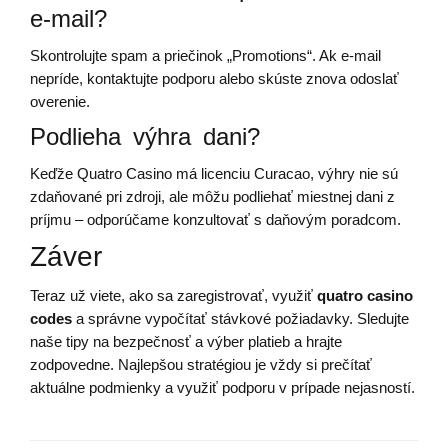
e‑mail?
Skontrolujte spam a priečinok „Promotions“. Ak e‑mail
nepríde, kontaktujte podporu alebo skúste znova odoslať
overenie.
Podlieha výhra dani?
Keďže Quatro Casino má licenciu Curacao, výhry nie sú
zdaňované pri zdroji, ale môžu podliehať miestnej dani z
príjmu – odporúčame konzultovať s daňovým poradcom.
Záver
Teraz už viete, ako sa zaregistrovať, využiť
quatro casino
codes
a správne vypočítať stávkové požiadavky. Sledujte
naše tipy na bezpečnosť a výber platieb a hrajte
zodpovedne. Najlepšou stratégiou je vždy si prečítať
aktuálne podmienky a využiť podporu v prípade nejasností.