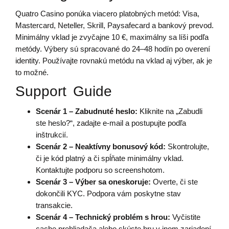
Quatro Casino ponúka viacero platobných metód: Visa,
Mastercard, Neteller, Skrill, Paysafecard a bankový prevod.
Minimálny vklad je zvyčajne 10 €, maximálny sa líši podľa
metódy. Výbery sú spracované do 24–48 hodín po overení
identity. Používajte rovnakú metódu na vklad aj výber, ak je
to možné.
Support Guide
Scenár 1 – Zabudnuté heslo:
Kliknite na „Zabudli
ste heslo?“, zadajte e‑mail a postupujte podľa
inštrukcií.
Scenár 2 – Neaktívny bonusový kód:
Skontrolujte,
či je kód platný a či spĺňate minimálny vklad.
Kontaktujte podporu so screenshotom.
Scenár 3 – Výber sa oneskoruje:
Overte, či ste
dokončili KYC. Podpora vám poskytne stav
transakcie.
Scenár 4 – Technický problém s hrou:
Vyčistite
cache prehliadača alebo skúste hru v inom zariadení.