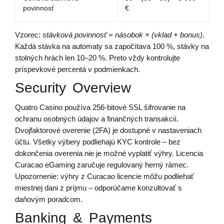
povinnosť
€
Vzorec:
stávková povinnosť = násobok × (vklad + bonus)
.
Každá stávka na automaty sa započítava 100 %, stávky na
stolných hrách len 10–20 %. Preto vždy kontrolujte
príspevkové percentá v podmienkach.
Security Overview
Quatro Casino používa 256‑bitové SSL šifrovanie na
ochranu osobných údajov a finančných transakcií.
Dvojfaktorové overenie (2FA) je dostupné v nastaveniach
účtu. Všetky výbery podliehajú KYC kontrole – bez
dokončenia overenia nie je možné vyplatiť výhry. Licencia
Curacao eGaming zaručuje regulovaný herný rámec.
Upozornenie: výhry z Curacao licencie môžu podliehať
miestnej dani z príjmu – odporúčame konzultovať s
daňovým poradcom.
Banking & Payments