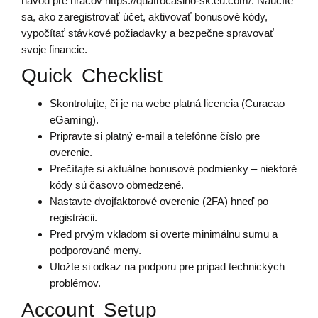
návod pre hráčov
https://quatrocasino-sk.eu.com/
. Naučíte
sa, ako zaregistrovať účet, aktivovať bonusové kódy,
vypočítať stávkové požiadavky a bezpečne spravovať
svoje financie.
Quick Checklist
Skontrolujte, či je na webe platná licencia (Curacao
eGaming).
Pripravte si platný e‑mail a telefónne číslo pre
overenie.
Prečítajte si aktuálne bonusové podmienky – niektoré
kódy sú časovo obmedzené.
Nastavte dvojfaktorové overenie (2FA) hneď po
registrácii.
Pred prvým vkladom si overte minimálnu sumu a
podporované meny.
Uložte si odkaz na podporu pre prípad technických
problémov.
Account Setup