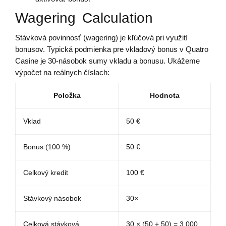
Wagering Calculation
Stávková povinnosť (wagering) je kľúčová pri využití
bonusov. Typická podmienka pre vkladový bonus v Quatro
Casine je 30-násobok sumy vkladu a bonusu. Ukážeme
výpočet na reálnych číslach:
Položka
Hodnota
Vklad
50 €
Bonus (100 %)
50 €
Celkový kredit
100 €
Stávkový násobok
30×
Celková stávková
30 × (50 + 50) = 3 000