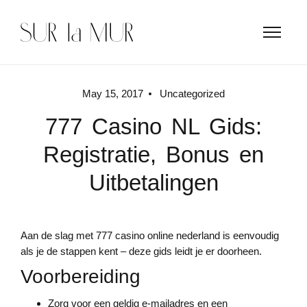
May 15, 2017
Uncategorized
777 Casino NL Gids:
Registratie, Bonus en
Uitbetalingen
Aan de slag met
777 casino online nederland
is eenvoudig
als je de stappen kent – deze gids leidt je er doorheen.
Voorbereiding
Zorg voor een geldig e-mailadres en een