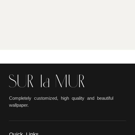
Completely customized, high quality and beautiful
wallpaper.
Quick Links