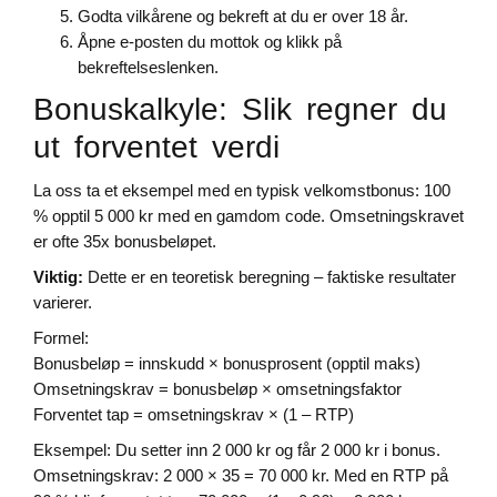
Godta vilkårene og bekreft at du er over 18 år.
Åpne e-posten du mottok og klikk på
bekreftelseslenken.
Bonuskalkyle: Slik regner du
ut forventet verdi
La oss ta et eksempel med en typisk velkomstbonus: 100
% opptil 5 000 kr med en gamdom code. Omsetningskravet
er ofte 35x bonusbeløpet.
Viktig:
Dette er en teoretisk beregning – faktiske resultater
varierer.
Formel:
Bonusbeløp = innskudd × bonusprosent (opptil maks)
Omsetningskrav = bonusbeløp × omsetningsfaktor
Forventet tap = omsetningskrav × (1 – RTP)
Eksempel: Du setter inn 2 000 kr og får 2 000 kr i bonus.
Omsetningskrav: 2 000 × 35 = 70 000 kr. Med en RTP på