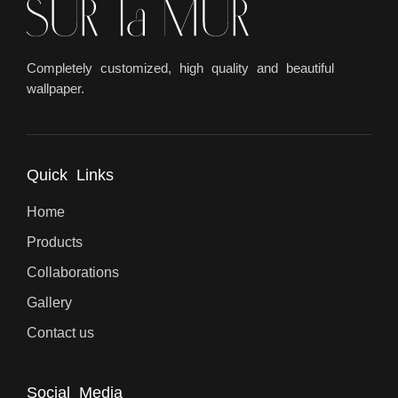
Completely customized, high quality and beautiful
wallpaper.
Quick Links
Home
Products
Collaborations
Gallery
Contact us
Social Media