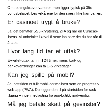
Omsetningskravet varierer, men ligger typisk på 35x
bonusbeløpet. Les vilkårene for den spesifikke kampanjen.
Er casinoet trygt å bruke?
Ja, det benytter SSL-kryptering, 2FA og har en Curacao-
lisens. Vi anbefaler likevel å sette inn bare det du har råd til
å tape.
Hvor lang tid tar et uttak?
E-wallet-uttak tar inntil 24 timer, mens kort- og
bankoverføringer kan ta 1–5 virkedager.
Kan jeg spille på mobil?
Ja, nettsiden er fullt mobil-optimalisert som en progressiv
web-app (PWA). Du legger den til på startsiden for rask
tilgang – ingen nedlasting fra app-butikk nødvendig.
Må jeg betale skatt på gevinster?