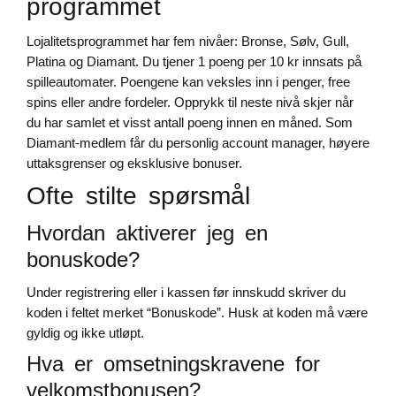
programmet
Lojalitetsprogrammet har fem nivåer: Bronse, Sølv, Gull,
Platina og Diamant. Du tjener 1 poeng per 10 kr innsats på
spilleautomater. Poengene kan veksles inn i penger, free
spins eller andre fordeler. Opprykk til neste nivå skjer når
du har samlet et visst antall poeng innen en måned. Som
Diamant-medlem får du personlig account manager, høyere
uttaksgrenser og eksklusive bonuser.
Ofte stilte spørsmål
Hvordan aktiverer jeg en
bonuskode?
Under registrering eller i kassen før innskudd skriver du
koden i feltet merket “Bonuskode”. Husk at koden må være
gyldig og ikke utløpt.
Hva er omsetningskravene for
velkomstbonusen?