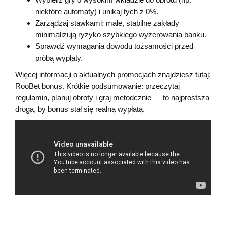
niektóre automaty) i unikaj tych z 0%.
Zarządzaj stawkami: małe, stabilne zakłady
minimalizują ryzyko szybkiego wyzerowania banku.
Sprawdź wymagania dowodu tożsamości przed
próbą wypłaty.
Więcej informacji o aktualnych promocjach znajdziesz tutaj:
RooBet bonus
. Krótkie podsumowanie: przeczytaj
regulamin, planuj obroty i graj metodcznie — to najprostsza
droga, by bonus stał się realną wypłatą.