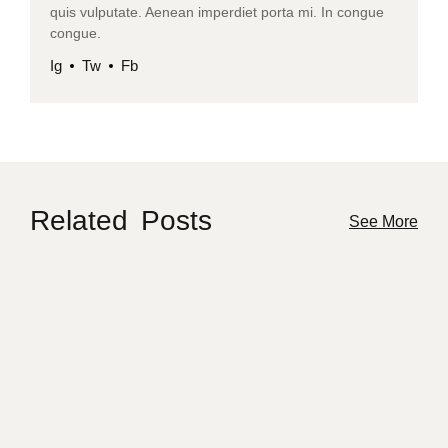
quis vulputate. Aenean imperdiet porta mi. In congue
congue.
Ig
Tw
Fb
Related Posts
See More