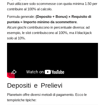
Puoi utilizzare solo scommesse con quota minima 1.50 per
contribuire al 100% al calcolo.
Formula generale:
(Deposito + Bonus) × Requisito di
puntata = Importo minimo da scommettere
.
Alcuni giochi contribuiscono in percentuale diversa: ad
esempio, le slot contribuiscono al 100%, ma il blackjack
solo al 10%.
Depositi e Prelievi
Planetwin offre diversi metodi di pagamento. Ecco le
tempistiche tipiche: