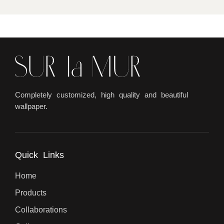
Completely customized, high quality and beautiful
wallpaper.
Quick Links
Home
Products
Collaborations