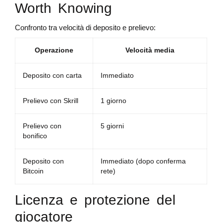
Worth Knowing
Confronto tra velocità di deposito e prelievo:
Operazione
Velocità media
Deposito con carta
Immediato
Prelievo con Skrill
1 giorno
Prelievo con
5 giorni
bonifico
Deposito con
Immediato (dopo conferma
Bitcoin
rete)
Licenza e protezione del
giocatore