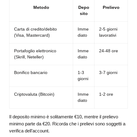
Metodo
Depo
Prelievo
sito
Carta di credito/debito
Imme
2-5 giorni
(Visa, Mastercard)
diato
lavorativi
Portafoglio elettronico
Imme
24-48 ore
(Skrill, Neteller)
diato
Bonifico bancario
1-3
3-7 giorni
giorni
Criptovaluta (Bitcoin)
Imme
1-2 ore
diato
Il deposito minimo è solitamente €10, mentre il prelievo
minimo parte da €20. Ricorda che i prelievi sono soggetti a
verifica dell’account.