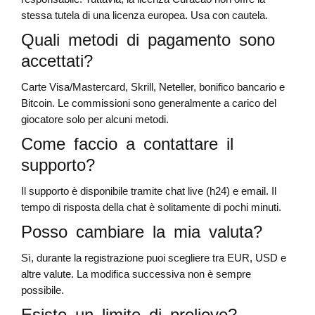
stessa tutela di una licenza europea. Usa con cautela.
Quali metodi di pagamento sono
accettati?
Carte Visa/Mastercard, Skrill, Neteller, bonifico bancario e
Bitcoin. Le commissioni sono generalmente a carico del
giocatore solo per alcuni metodi.
Come faccio a contattare il
supporto?
Il supporto è disponibile tramite chat live (h24) e email. Il
tempo di risposta della chat è solitamente di pochi minuti.
Posso cambiare la mia valuta?
Sì, durante la registrazione puoi scegliere tra EUR, USD e
altre valute. La modifica successiva non è sempre
possibile.
Esiste un limite di prelievo?