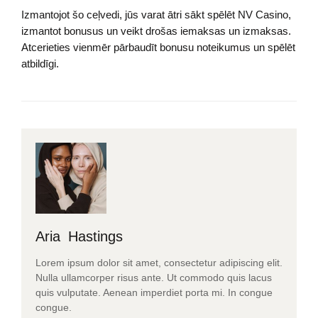
Izmantojot šo ceļvedi, jūs varat ātri sākt spēlēt NV Casino,
izmantot bonusus un veikt drošas iemaksas un izmaksas.
Atcerieties vienmēr pārbaudīt bonusu noteikumus un spēlēt
atbildīgi.
Aria Hastings
Lorem ipsum dolor sit amet, consectetur adipiscing elit.
Nulla ullamcorper risus ante. Ut commodo quis lacus
quis vulputate. Aenean imperdiet porta mi. In congue
congue.