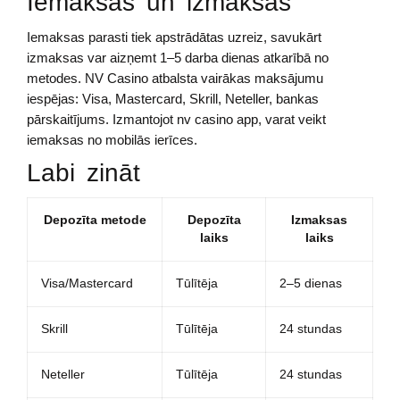
Iemaksas un izmaksas
Iemaksas parasti tiek apstrādātas uzreiz, savukārt
izmaksas var aizņemt 1–5 darba dienas atkarībā no
metodes. NV Casino atbalsta vairākas maksājumu
iespējas: Visa, Mastercard, Skrill, Neteller, bankas
pārskaitījums. Izmantojot nv casino app, varat veikt
iemaksas no mobilās ierīces.
Labi zināt
Depozīta metode
Depozīta
Izmaksas
laiks
laiks
Visa/Mastercard
Tūlītēja
2–5 dienas
Skrill
Tūlītēja
24 stundas
Neteller
Tūlītēja
24 stundas