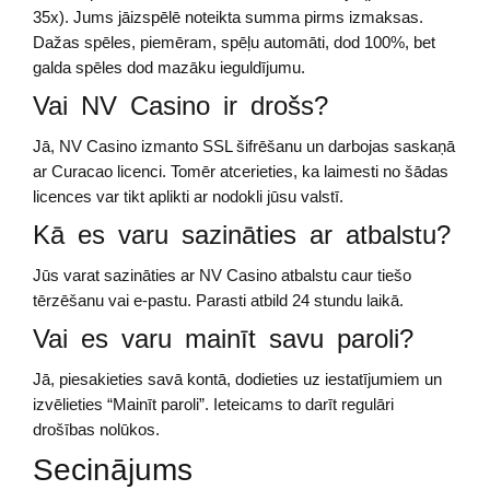
35x). Jums jāizspēlē noteikta summa pirms izmaksas.
Dažas spēles, piemēram, spēļu automāti, dod 100%, bet
galda spēles dod mazāku ieguldījumu.
Vai NV Casino ir drošs?
Jā, NV Casino izmanto SSL šifrēšanu un darbojas saskaņā
ar Curacao licenci. Tomēr atcerieties, ka laimesti no šādas
licences var tikt aplikti ar nodokli jūsu valstī.
Kā es varu sazināties ar atbalstu?
Jūs varat sazināties ar NV Casino atbalstu caur tiešo
tērzēšanu vai e-pastu. Parasti atbild 24 stundu laikā.
Vai es varu mainīt savu paroli?
Jā, piesakieties savā kontā, dodieties uz iestatījumiem un
izvēlieties “Mainīt paroli”. Ieteicams to darīt regulāri
drošības nolūkos.
Secinājums