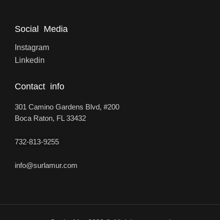
Social Media
Instagram
Linkedin
Contact info
301 Camino Gardens Blvd, #200
Boca Raton, FL 33432
732-813-9255
info@surlamur.com