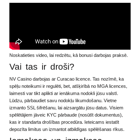
Noskatieties video, lai redzētu, kā bonusi darbojas praksē.
Vai tas ir droši?
NV Casino darbojas ar Curacao licence. Tas nozīmē, ka
spēļu noteikumi ir regulēti, bet, atšķirībā no MGA licences,
laimesti var tikt aplikti ar ienākuma nodokli jūsu valstī.
Lūdzu, pārbaudiet savu nodokļu likumdošanu. Vietne
izmanto SSL šifrēšanu, lai aizsargātu jūsu datus. Visiem
spēlētājiem jāveic KYC pārbaude (nosūtīt dokumentus),
kas ir standarta drošības procedūra. Ieteicams iestatīt
depozīta limitus un izmantot atbildīgas spēlēšanas rīkus.