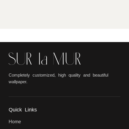
Completely customized, high quality and beautiful
wallpaper.
Quick Links
Home