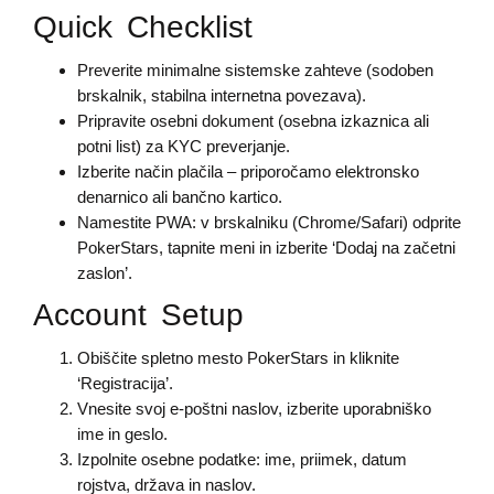
Quick Checklist
Preverite minimalne sistemske zahteve (sodoben
brskalnik, stabilna internetna povezava).
Pripravite osebni dokument (osebna izkaznica ali
potni list) za KYC preverjanje.
Izberite način plačila – priporočamo elektronsko
denarnico ali bančno kartico.
Namestite PWA: v brskalniku (Chrome/Safari) odprite
PokerStars, tapnite meni in izberite ‘Dodaj na začetni
zaslon’.
Account Setup
Obiščite spletno mesto PokerStars in kliknite
‘Registracija’.
Vnesite svoj e-poštni naslov, izberite uporabniško
ime in geslo.
Izpolnite osebne podatke: ime, priimek, datum
rojstva, država in naslov.