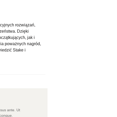
cyjnych rozwiązań,
zeństwa. Dzięki
czątkujących, jak i
nia poważnych nagród,
wiedzić
Stake
i
isus ante. Ut
 congue.