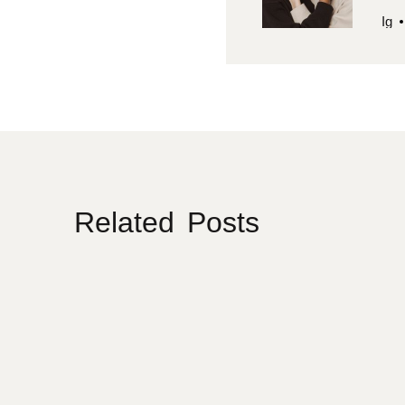
Ig
Related Posts