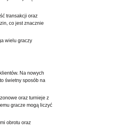
ć transakcji oraz
in, co jest znacznie
ga wielu graczy
 klientów. Na nowych
 to świetny sposób na
zonowe oraz turnieje z
czemu gracze mogą liczyć
mi obrotu oraz