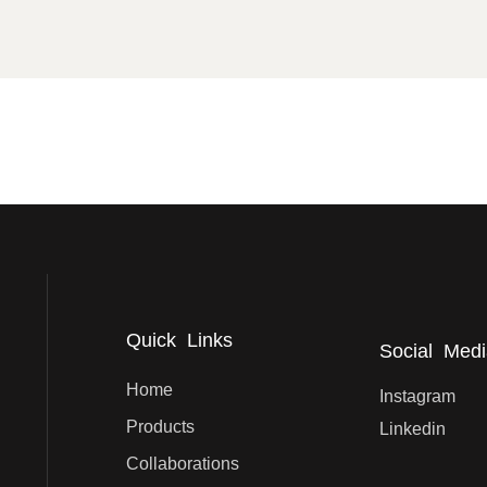
Quick Links
Social Medi
Home
Instagram
Products
Linkedin
Collaborations