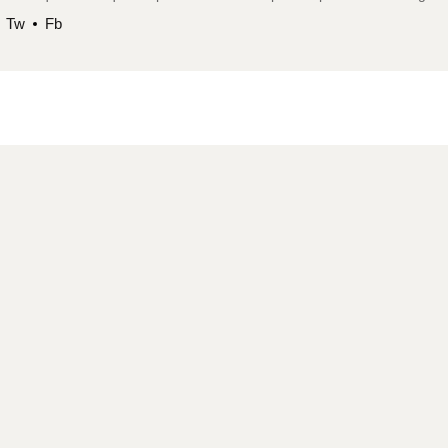
Tw
Fb