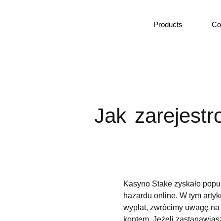
Products
Co
Jak zarejestr
Kasyno Stake zyskało popul
hazardu online. W tym arty
wypłat, zwrócimy uwagę na 
kontem. Jeżeli zastanawiasz