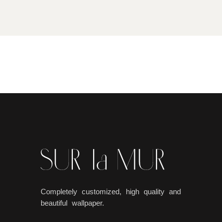
Completely customized, high quality and
beautiful wallpaper.