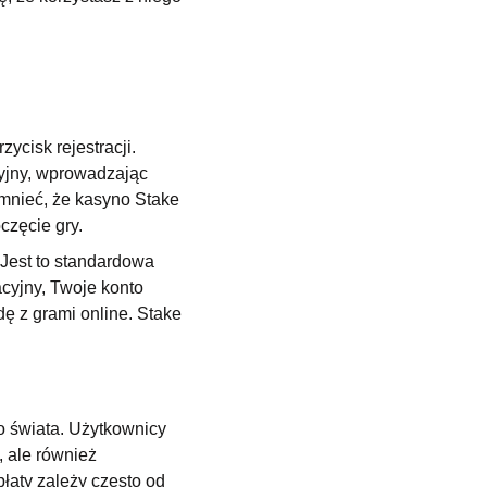
ycisk rejestracji.
acyjny, wprowadzając
omnieć, że kasyno Stake
częcie gry.
 Jest to standardowa
cyjny, Twoje konto
ę z grami online. Stake
o świata. Użytkownicy
, ale również
łaty zależy często od