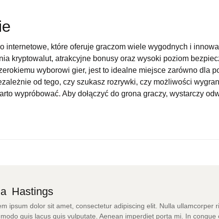
ie
 internetowe, które oferuje graczom wiele wygodnych i innowa
nia kryptowalut, atrakcyjne bonusy oraz wysoki poziom bezpiec
szerokiemu wyborowi gier, jest to idealne miejsce zarówno dla po
zależnie od tego, czy szukasz rozrywki, czy możliwości wygra
warto wypróbować. Aby dołączyć do grona graczy, wystarczy od
ia Hastings
m ipsum dolor sit amet, consectetur adipiscing elit. Nulla ullamcorper r
modo quis lacus quis vulputate. Aenean imperdiet porta mi. In congue