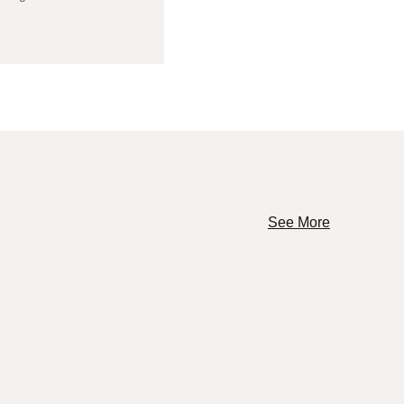
See More