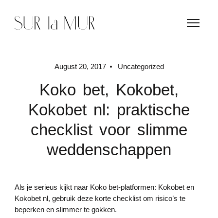
August 20, 2017
Uncategorized
Koko bet, Kokobet,
Kokobet nl: praktische
checklist voor slimme
weddenschappen
Als je serieus kijkt naar Koko bet-platformen: Kokobet en
Kokobet nl, gebruik deze korte checklist om risico’s te
beperken en slimmer te gokken.