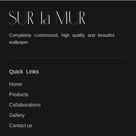
Completely customized, high quality and beautiful
wallpaper.
Quick Links
Home
Products
Collaborations
Gallery
Contact us