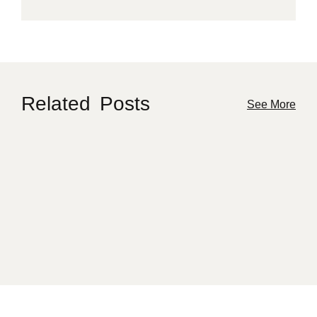
Related Posts
See More