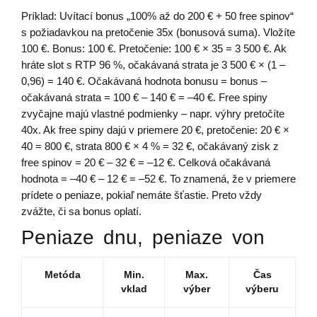
Príklad: Uvítací bonus „100% až do 200 € + 50 free spinov“
s požiadavkou na pretočenie 35x (bonusová suma). Vložíte
100 €. Bonus: 100 €. Pretočenie: 100 € × 35 = 3 500 €. Ak
hráte slot s RTP 96 %, očakávaná strata je 3 500 € × (1 –
0,96) = 140 €. Očakávaná hodnota bonusu = bonus –
očakávaná strata = 100 € – 140 € = –40 €. Free spiny
zvyčajne majú vlastné podmienky – napr. výhry pretočíte
40x. Ak free spiny dajú v priemere 20 €, pretočenie: 20 € ×
40 = 800 €, strata 800 € × 4 % = 32 €, očakávaný zisk z
free spinov = 20 € – 32 € = –12 €. Celková očakávaná
hodnota = –40 € – 12 € = –52 €. To znamená, že v priemere
prídete o peniaze, pokiaľ nemáte šťastie. Preto vždy
zvážte, či sa bonus oplatí.
Peniaze dnu, peniaze von
Metóda
Min.
Max.
Čas
vklad
výber
výberu