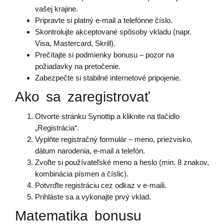
vašej krajine.
Pripravte si platný e‑mail a telefónne číslo.
Skontrolujte akceptované spôsoby vkladu (napr.
Visa, Mastercard, Skrill).
Prečítajte si podmienky bonusu – pozor na
požiadavky na pretočenie.
Zabezpečte si stabilné internetové pripojenie.
Ako sa zaregistrovať
Otvorte stránku Synottip a kliknite na tlačidlo
„Registrácia“.
Vyplňte registračný formulár – meno, priezvisko,
dátum narodenia, e‑mail a telefón.
Zvoľte si používateľské meno a heslo (min. 8 znakov,
kombinácia písmen a číslic).
Potvrďte registráciu cez odkaz v e‑maili.
Prihláste sa a vykonajte prvý vklad.
Matematika bonusu