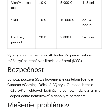
Visa/Masterc
10 €
5 000 €
1–3 dni
ard
Skrill
10 €
10 000 €
do 24
hodín
Bankový
20 €
2 000 €
3–5 dní
prevod
Výbery sú spracované do 48 hodín. Pri prvom výbere
môže byť potrebná verifikácia totožnosti (KYC).
Bezpečnosť
Synottip používa SSL šifrovanie a je držiteľom licencie
Curacao eGaming. Dôležité: Výhry z Curacao licencie
môžu byť v niektorých krajinách predmetom dane z príjmu
– odporúčame konzultovať s daňovým poradcom.
Riešenie problémov