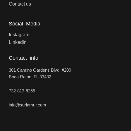
Contact us
Social Media
Instagram
Linkedin
Contact info
301 Camino Gardens Blvd, #200
Boca Raton, FL 33432
732-813-9255
info@surlamur.com