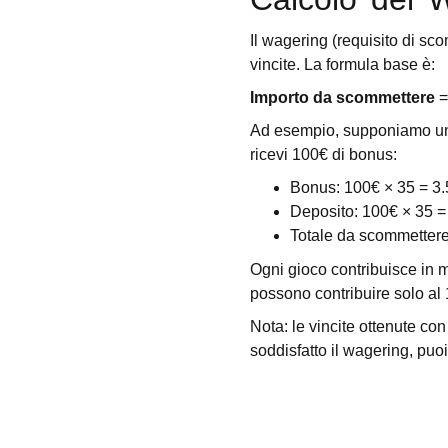
Il wagering (requisito di sc
vincite. La formula base è:
Importo da scommettere
=
Ad esempio, supponiamo un 
ricevi 100€ di bonus:
Bonus: 100€ × 35 = 3
Deposito: 100€ × 35 =
Totale da scommettere
Ogni gioco contribuisce in m
possono contribuire solo al 
Nota: le vincite ottenute co
soddisfatto il wagering, puo