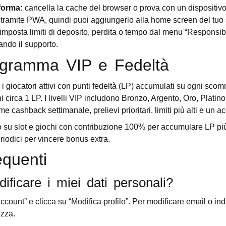
forma:
cancella la cache del browser o prova con un dispositivo d
e tramite PWA, quindi puoi aggiungerlo alla home screen del tu
imposta limiti di deposito, perdita o tempo dal menu “Responsib
ando il supporto.
ogramma VIP e Fedeltà
 i giocatori attivi con punti fedeltà (LP) accumulati su ogni sc
circa 1 LP. I livelli VIP includono Bronzo, Argento, Oro, Plati
me cashback settimanale, prelievi prioritari, limiti più alti e un
co su slot e giochi con contribuzione 100% per accumulare LP p
riodici per vincere bonus extra.
quenti
icare i miei dati personali?
ccount” e clicca su “Modifica profilo”. Per modificare email o indir
ezza.