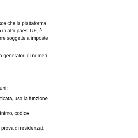
sce che la piattaforma
o in altri paesi UE, è
ere soggette a imposte
zza generatori di numeri
uni:
ticata, usa la funzione
minimo, codice
 prova di residenza).