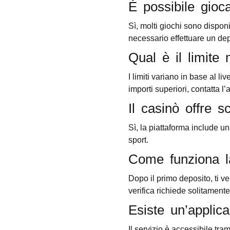
È possibile gioc
Sì, molti giochi sono dispon
necessario effettuare un dep
Qual è il limite
I limiti variano in base al l
importi superiori, contatta l’
Il casinò offre 
Sì, la piattaforma include u
sport.
Come funziona la
Dopo il primo deposito, ti ve
verifica richiede solitament
Esiste un’applic
Il servizio è accessibile tr