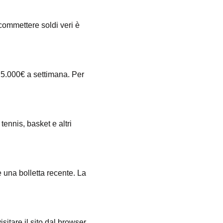
scommettere soldi veri è
di 5.000€ a settimana. Per
ennis, basket e altri
e una bolletta recente. La
itare il sito dal browser