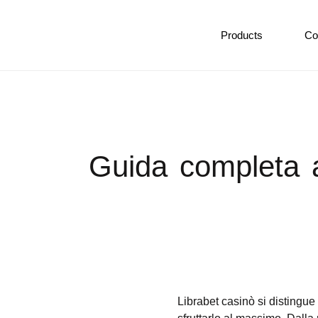
Products
Co
Guida completa a
Librabet casinò
si distingue