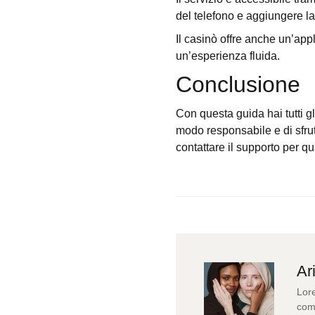
del telefono e aggiungere l
Il casinò offre anche un’app
un’esperienza fluida.
Conclusione
Con questa guida hai tutti gl
modo responsabile e di sfrut
contattare il supporto per qu
Ar
Lore
com