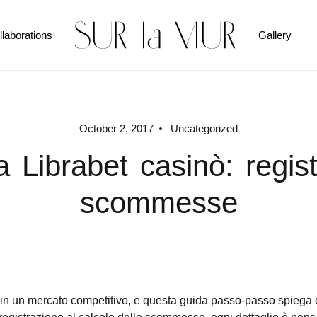
llaborations
Gallery
October 2, 2017
Uncategorized
 Librabet casinò: regist
scommesse
 in un mercato competitivo, e questa guida passo-passo spieg