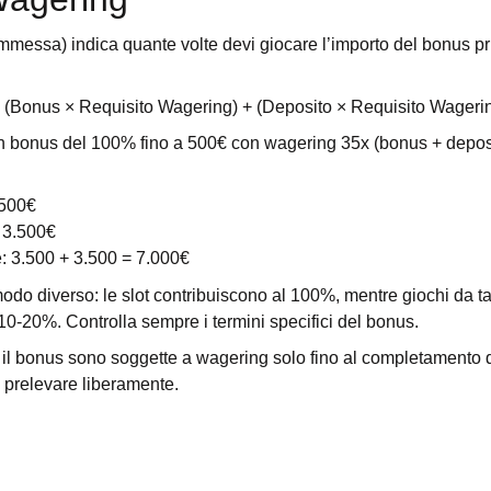
ommessa) indica quante volte devi giocare l’importo del bonus pr
 (Bonus × Requisito Wagering) + (Deposito × Requisito Wageri
bonus del 100% fino a 500€ con wagering 35x (bonus + deposit
.500€
 3.500€
: 3.500 + 3.500 = 7.000€
odo diverso: le slot contribuiscono al 100%, mentre giochi da t
10-20%. Controlla sempre i termini specifici del bonus.
n il bonus sono soggette a wagering solo fino al completamento d
i prelevare liberamente.