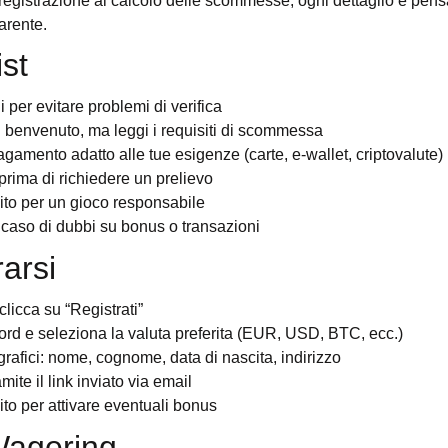
registrazione al calcolo delle scommesse, ogni dettaglio è pensat
arente.
st
i per evitare problemi di verifica
i benvenuto, ma leggi i requisiti di scommessa
gamento adatto alle tue esigenze (carte, e-wallet, criptovalute)
à prima di richiedere un prelievo
sito per un gioco responsabile
n caso di dubbi su bonus o transazioni
arsi
e clicca su “Registrati”
ord e seleziona la valuta preferita (EUR, USD, BTC, ecc.)
afici: nome, cognome, data di nascita, indirizzo
ite il link inviato via email
ito per attivare eventuali bonus
Wagering