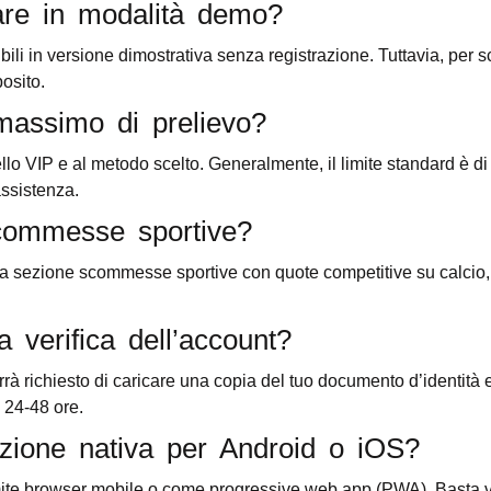
are in modalità demo?
ibili in versione dimostrativa senza registrazione. Tuttavia, per 
osito.
 massimo di prelievo?
ivello VIP e al metodo scelto. Generalmente, il limite standard è 
assistenza.
scommesse sportive?
na sezione scommesse sportive con quote competitive su calcio, t
 verifica dell’account?
rrà richiesto di caricare una copia del tuo documento d’identità 
e 24-48 ore.
azione nativa per Android o iOS?
amite browser mobile o come progressive web app (PWA). Basta vis