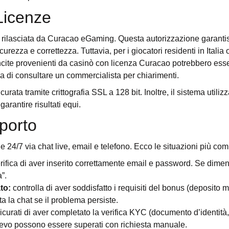
Licenze
za rilasciata da Curacao eGaming. Questa autorizzazione garanti
curezza e correttezza. Tuttavia, per i giocatori residenti in Italia 
ncite provenienti da casinò con licenza Curacao potrebbero ess
lia di consultare un commercialista per chiarimenti.
curata tramite crittografia SSL a 128 bit. Inoltre, il sistema utili
garantire risultati equi.
porto
ile 24/7 via chat live, email e telefono. Ecco le situazioni più com
rifica di aver inserito correttamente email e password. Se dimen
”.
to:
controlla di aver soddisfatto i requisiti del bonus (deposito 
a la chat se il problema persiste.
curati di aver completato la verifica KYC (documento d’identità,
elievo possono essere superati con richiesta manuale.