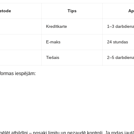
etode
Tips
Ap
Kredītkarte
1–3 darbdien
E-maks
24 stundas
Tiešais
2–5 darbdien
tformas iespējām:
pēlēt atbildīgi – nosaki limitu un nezaudē kontroli. Ja rodas ja