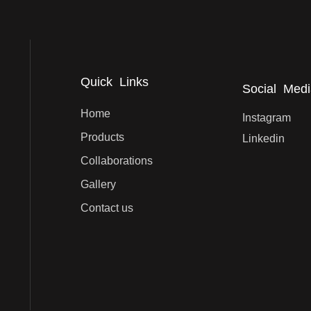
Quick Links
Social Medi
Home
Instagram
Products
Linkedin
Collaborations
Gallery
Contact us