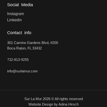
Social Media
Instagram
Linkedin
Contact info
301 Camino Gardens Blvd, #200
Boca Raton, FL 33432
732-813-9255
info@surlamur.com
Sur La Mur 2026 © All rights reserved
Website Design by
Adina Hirsch