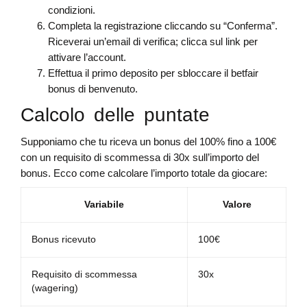
condizioni.
Completa la registrazione cliccando su “Conferma”.
Riceverai un’email di verifica; clicca sul link per
attivare l’account.
Effettua il primo deposito per sbloccare il betfair
bonus di benvenuto.
Calcolo delle puntate
Supponiamo che tu riceva un bonus del 100% fino a 100€
con un requisito di scommessa di 30x sull’importo del
bonus. Ecco come calcolare l’importo totale da giocare:
Variabile
Valore
Bonus ricevuto
100€
Requisito di scommessa
30x
(wagering)