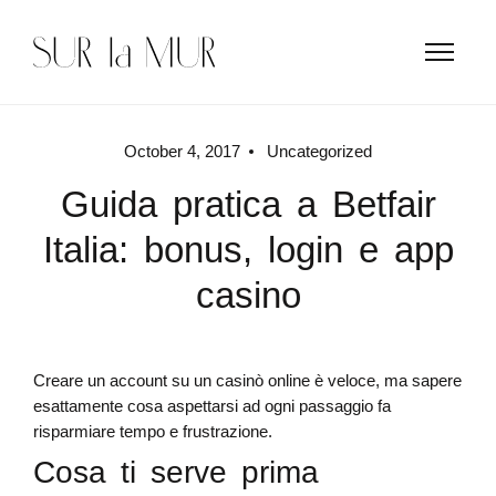
October 4, 2017
Uncategorized
Guida pratica a Betfair
Italia: bonus, login e app
casino
Creare un account su un casinò online è veloce, ma sapere
esattamente cosa aspettarsi ad ogni passaggio fa
risparmiare tempo e frustrazione.
Cosa ti serve prima