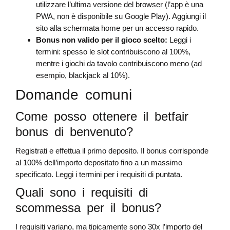
utilizzare l’ultima versione del browser (l’app è una
PWA, non è disponibile su Google Play). Aggiungi il
sito alla schermata home per un accesso rapido.
Bonus non valido per il gioco scelto:
Leggi i
termini: spesso le slot contribuiscono al 100%,
mentre i giochi da tavolo contribuiscono meno (ad
esempio, blackjack al 10%).
Domande comuni
Come posso ottenere il betfair
bonus di benvenuto?
Registrati e effettua il primo deposito. Il bonus corrisponde
al 100% dell’importo depositato fino a un massimo
specificato. Leggi i termini per i requisiti di puntata.
Quali sono i requisiti di
scommessa per il bonus?
I requisiti variano, ma tipicamente sono 30x l’importo del