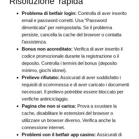
Risoluzione rapida
Problema di betfair login:
Controlla di aver inserito
email e password corretti. Usa “Password
dimenticata” per reimpostarla. Se il problema
persiste, cancella la cache del browser o contatta
l’assistenza.
Bonus non accreditato:
Verifica di aver inserito il
codice promozionale durante la registrazione o il
deposito. Controlla i termini del bonus (deposito
minimo, giochi idonei).
Prelievo rifiutato:
Assicurati di aver soddisfatto i
requisiti di scommessa e di aver caricato i documenti
necessari. Il prelievo potrebbe essere bloccato per
verifiche antiriciclaggio.
Pagina che non si carica:
Prova a svuotare la
cache, disabilitare le estensioni del browser o
utilizzare un browser diverso. Verifica anche la
connessione internet.
Problemi con il betfair app casino:
Assicurati di