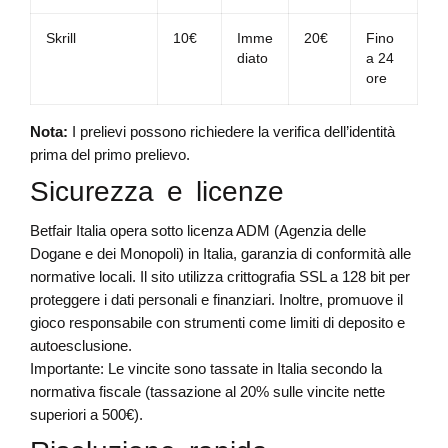
Skrill
10€
Imme
20€
Fino
diato
a 24
ore
Nota:
I prelievi possono richiedere la verifica dell’identità
prima del primo prelievo.
Sicurezza e licenze
Betfair Italia opera sotto licenza ADM (Agenzia delle
Dogane e dei Monopoli) in Italia, garanzia di conformità alle
normative locali. Il sito utilizza crittografia SSL a 128 bit per
proteggere i dati personali e finanziari. Inoltre, promuove il
gioco responsabile con strumenti come limiti di deposito e
autoesclusione.
Importante: Le vincite sono tassate in Italia secondo la
normativa fiscale (tassazione al 20% sulle vincite nette
superiori a 500€).