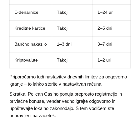
E-denarnice
Takoj
1–24 ur
Kreditne kartice
Takoj
2–5 dni
Bančno nakazilo
1–3 dni
3–7 dni
Kriptovalute
Takoj
1–2 uri
Priporočamo tudi nastavitev dnevnih limitov za odgovorno
igranje – to lahko storite v nastavitvah računa.
Skratka, Pelican Casino ponuja preprosto registracijo in
privlačne bonuse, vendar vedno igrajte odgovorno in
upoštevajte lokalno zakonodajo. S tem vodičem ste
pripravljeni na začetek.