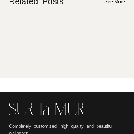
Related Posts
See More
Completely customized, high quality and beautiful
wallpaper.