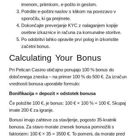
imenom, priimkom, e-pošto in geslom.
Potrdite e-poštni naslov s klikom na povezavo v
sporočilu, ki ga prejmete.
Dokončajte preverjanje KYC z nalaganjem kopije
osebne izkaznice in računa za komunalne storitve.
Po odobritvi lahko opravite prvi polog in izkoristite
začetni bonus.
Calculating Your Bonus
Pri Pelican Casino običajno ponujajo 100 % bonus do
določenega zneska – na primer 100 % do 500 €. Za izračun
vrednosti bonusa uporabite formulo:
Bonifikacija = depozit × odstotek bonusa
Če položite 100 €, je bonus: 100 € × 100 % = 100 €. Skupaj
imate 200 € za igranje.
Bonusi imajo zahteve za stavljenje, pogosto 35-kratnik
bonusa. Za stavo morate znesek bonusa pomnožiti s
faktorjem: 100 € × 35 = 3500 €. To pomeni, da morate pred