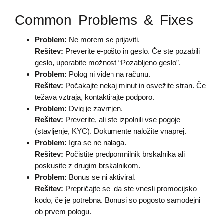
Common Problems & Fixes
Problem:
Ne morem se prijaviti.
Rešitev:
Preverite e-pošto in geslo. Če ste pozabili
geslo, uporabite možnost “Pozabljeno geslo”.
Problem:
Polog ni viden na računu.
Rešitev:
Počakajte nekaj minut in osvežite stran. Če
težava vztraja, kontaktirajte podporo.
Problem:
Dvig je zavrnjen.
Rešitev:
Preverite, ali ste izpolnili vse pogoje
(stavljenje, KYC). Dokumente naložite vnaprej.
Problem:
Igra se ne nalaga.
Rešitev:
Počistite predpomnilnik brskalnika ali
poskusite z drugim brskalnikom.
Problem:
Bonus se ni aktiviral.
Rešitev:
Prepričajte se, da ste vnesli promocijsko
kodo, če je potrebna. Bonusi so pogosto samodejni
ob prvem pologu.