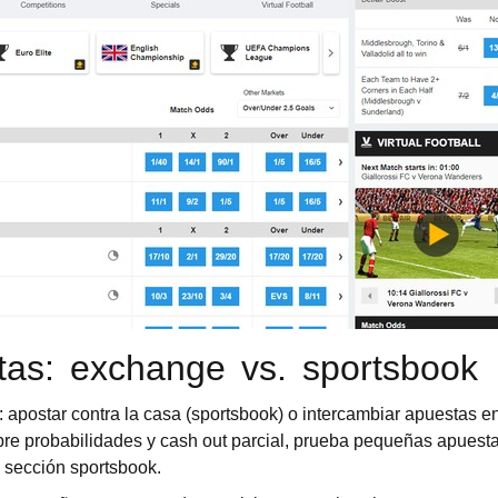
stas: exchange vs. sportsbook
s: apostar contra la casa (sportsbook) o intercambiar apuestas e
bre probabilidades y cash out parcial, prueba pequeñas apuest
a sección sportsbook.