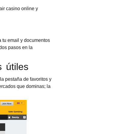
air casino online y
ba tu email y documentos
n dos pasos en la
 útiles
la pestaña de favoritos y
 mercados que dominas; la