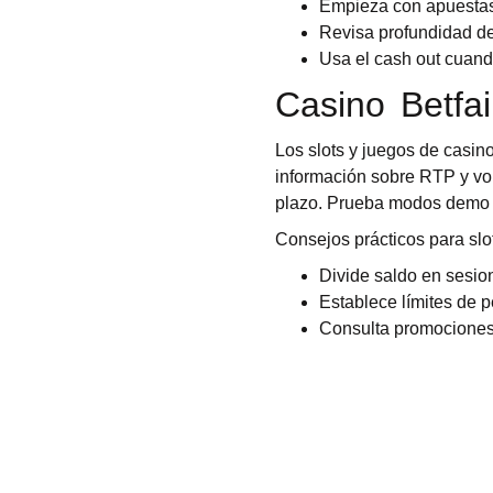
Empieza con apuestas
Revisa profundidad de
Usa el cash out cuando
Casino Betfai
Los slots y juegos de casin
información sobre RTP y vol
plazo. Prueba modos demo pa
Consejos prácticos para slo
Divide saldo en sesio
Establece límites de p
Consulta promociones, 