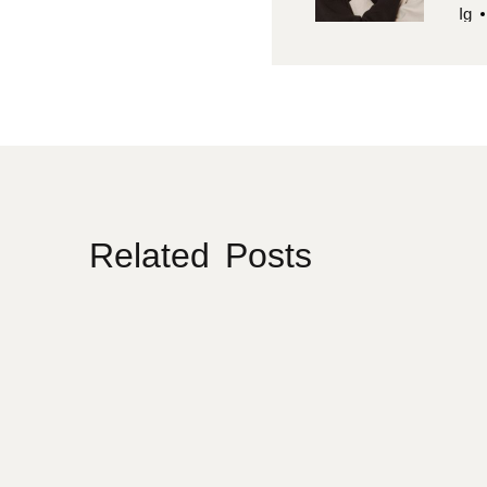
Ig
Related Posts