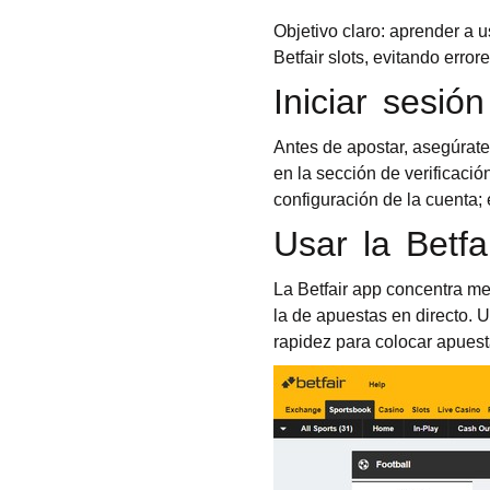
Objetivo claro: aprender a u
Betfair slots, evitando erro
Iniciar sesió
Antes de apostar, asegúrate
en la sección de verificación
configuración de la cuenta;
Usar la Betfa
La Betfair app concentra mer
la de apuestas en directo. U
rapidez para colocar apuest