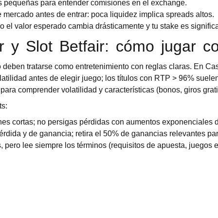
 pequeñas para entender comisiones en el exchange.
 mercado antes de entrar: poca liquidez implica spreads altos.
 el valor esperado cambia drásticamente y tu stake es significa
r y Slot Betfair: cómo jugar c
o deben tratarse como entretenimiento con reglas claras. En Cas
atilidad antes de elegir juego; los títulos con RTP > 96% suele
ra comprender volatilidad y características (bonos, giros grati
ts:
nes cortas; no persigas pérdidas con aumentos exponenciales d
érdida y de ganancia; retira el 50% de ganancias relevantes par
pero lee siempre los términos (requisitos de apuesta, juegos e