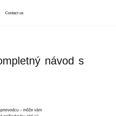
Contact us
kompletný návod s
o sprievodcu – môže vám