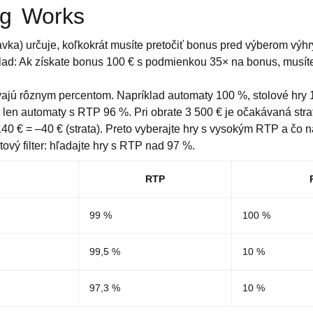
g Works
ka) určuje, koľkokrát musíte pretočiť bonus pred výberom výhr
klad: Ak získate bonus 100 € s podmienkou 35× na bonus, musíte
vajú rôznym percentom. Napríklad automaty 100 %, stolové hry 
len automaty s RTP 96 %. Pri obrate 3 500 € je očakávaná strata
140 € = –40 € (strata). Preto vyberajte hry s vysokým RTP a čo
vý filter: hľadajte hry s RTP nad 97 %.
RTP
99 %
100 %
99,5 %
10 %
97,3 %
10 %