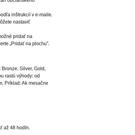
scan občianskeho
odľa inštrukcií v e-maile.
ôžete nastaviť
možné pridať na
erte „Pridať na plochu”.
Bronze, Silver, Gold,
ou rastú výhody: od
um. Príklad: Ak mesačne
ť až 48 hodín.