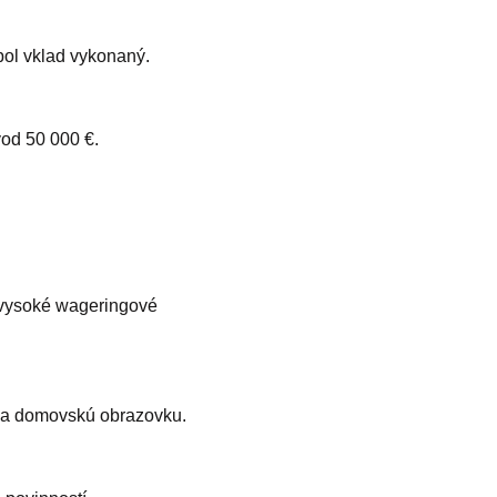
bol vklad vykonaný.
vod 50 000 €.
á vysoké wageringové
 na domovskú obrazovku.