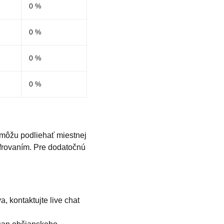
0 %
0 %
0 %
0 %
 môžu podliehať miestnej
frovaním. Pre dodatočnú
a, kontaktujte live chat