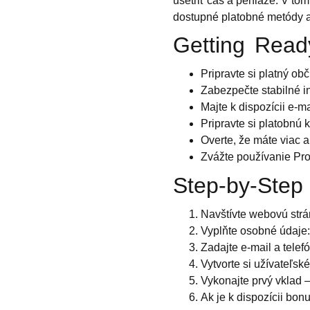
ušetriť čas a peniaze. V to
dostupné platobné metódy a 
Getting Read
Pripravte si platný ob
Zabezpečte stabilné in
Majte k dispozícii e-m
Pripravte si platobnú k
Overte, že máte viac 
Zvážte používanie Pro
Step-by-Step
Navštívte webovú strán
Vyplňte osobné údaje:
Zadajte e-mail a tele
Vytvorte si užívateľsk
Vykonajte prvý vklad 
Ak je k dispozícii bonu