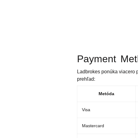
Payment Met
Ladbrokes ponúka viacero pl
prehľad:
Metóda
Visa
Mastercard