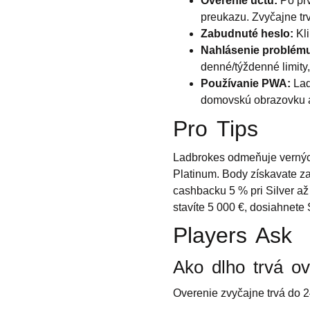
Overenie účtu:
Po prv
preukazu. Zvyčajne tr
Zabudnuté heslo:
Kli
Nahlásenie problém
denné/týždenné limity
Používanie PWA:
Lad
domovskú obrazovku ako
Pro Tips
Ladbrokes odmeňuje verných
Platinum. Body získavate za
cashbacku 5 % pri Silver až
stavíte 5 000 €, dosiahnete
Players Ask
Ako dlho trvá ov
Overenie zvyčajne trvá do 2