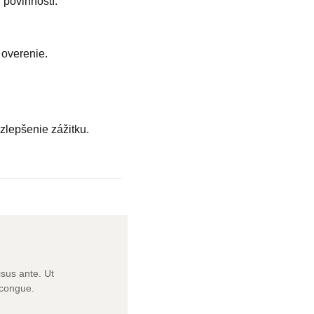
 povinností.
overenie.
zlepšenie zážitku.
isus ante. Ut
 congue.