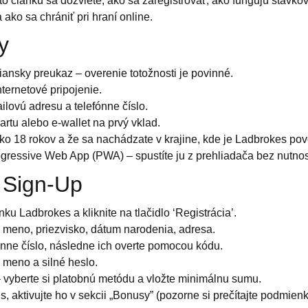
mto článku sa dozviete, ako sa zaregistrovať, ako fungujú stávko
ako sa chrániť pri hraní online.
y
čiansky preukaz – overenie totožnosti je povinné.
ternetové pripojenie.
ailovú adresu a telefónne číslo.
artu alebo e-wallet na prvý vklad.
ako 18 rokov a že sa nachádzate v krajine, kde je Ladbrokes pov
gressive Web App (PWA) – spustíte ju z prehliadača bez nutnost
 Sign-Up
ku Ladbrokes a kliknite na tlačidlo ‘Registrácia’.
 meno, priezvisko, dátum narodenia, adresa.
fónne číslo, následne ich overte pomocou kódu.
é meno a silné heslo.
– vyberte si platobnú metódu a vložte minimálnu sumu.
s, aktivujte ho v sekcii „Bonusy” (pozorne si prečítajte podmienk