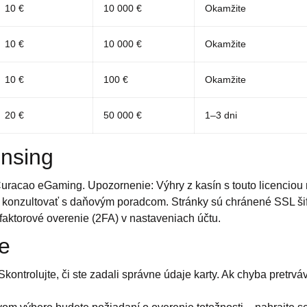
10 €
10 000 €
Okamžite
10 €
10 000 €
Okamžite
10 €
100 €
Okamžite
20 €
50 000 €
1–3 dni
ensing
Curacao eGaming. Upozornenie: Výhry z kasín s touto licenciou
 konzultovať s daňovým poradcom. Stránky sú chránené SSL ši
jfaktorové overenie (2FA) v nastaveniach účtu.
e
kontrolujte, či ste zadali správne údaje karty. Ak chyba pretrváv