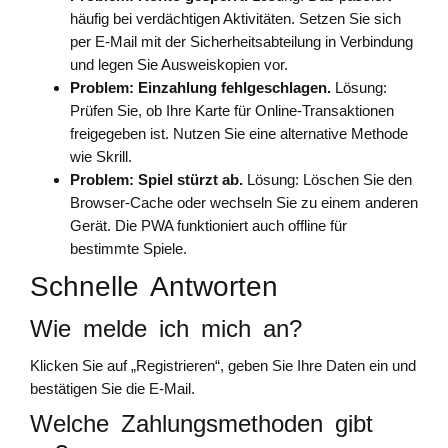
häufig bei verdächtigen Aktivitäten. Setzen Sie sich
per E-Mail mit der Sicherheitsabteilung in Verbindung
und legen Sie Ausweiskopien vor.
Problem: Einzahlung fehlgeschlagen.
Lösung:
Prüfen Sie, ob Ihre Karte für Online-Transaktionen
freigegeben ist. Nutzen Sie eine alternative Methode
wie Skrill.
Problem: Spiel stürzt ab.
Lösung: Löschen Sie den
Browser-Cache oder wechseln Sie zu einem anderen
Gerät. Die PWA funktioniert auch offline für
bestimmte Spiele.
Schnelle Antworten
Wie melde ich mich an?
Klicken Sie auf „Registrieren“, geben Sie Ihre Daten ein und
bestätigen Sie die E-Mail.
Welche Zahlungsmethoden gibt