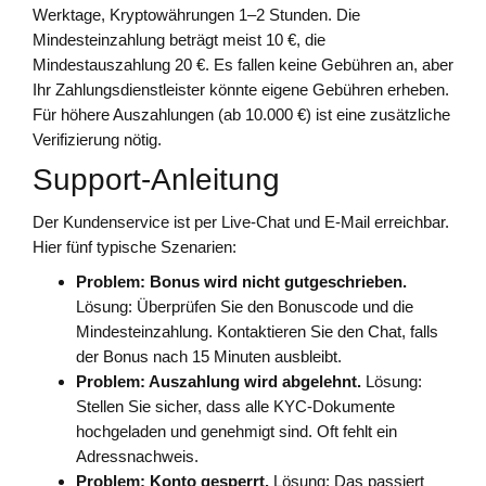
Werktage, Kryptowährungen 1–2 Stunden. Die
Mindesteinzahlung beträgt meist 10 €, die
Mindestauszahlung 20 €. Es fallen keine Gebühren an, aber
Ihr Zahlungsdienstleister könnte eigene Gebühren erheben.
Für höhere Auszahlungen (ab 10.000 €) ist eine zusätzliche
Verifizierung nötig.
Support-Anleitung
Der Kundenservice ist per Live-Chat und E-Mail erreichbar.
Hier fünf typische Szenarien:
Problem: Bonus wird nicht gutgeschrieben.
Lösung: Überprüfen Sie den Bonuscode und die
Mindesteinzahlung. Kontaktieren Sie den Chat, falls
der Bonus nach 15 Minuten ausbleibt.
Problem: Auszahlung wird abgelehnt.
Lösung:
Stellen Sie sicher, dass alle KYC-Dokumente
hochgeladen und genehmigt sind. Oft fehlt ein
Adressnachweis.
Problem: Konto gesperrt.
Lösung: Das passiert