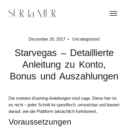
December 20, 2017
Uncategorized
Starvegas – Detaillierte
Anleitung zu Konto,
Bonus und Auszahlungen
Die meisten iGaming-Anleitungen sind vage. Diese hier ist
es nicht – jeder Schritt ist spezifisch, umsetzbar und basiert
darauf, wie die Plattform tatsächlich funktioniert.
Voraussetzungen