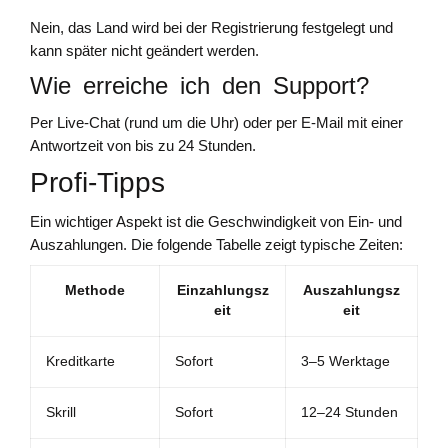
Nein, das Land wird bei der Registrierung festgelegt und
kann später nicht geändert werden.
Wie erreiche ich den Support?
Per Live-Chat (rund um die Uhr) oder per E-Mail mit einer
Antwortzeit von bis zu 24 Stunden.
Profi-Tipps
Ein wichtiger Aspekt ist die Geschwindigkeit von Ein- und
Auszahlungen. Die folgende Tabelle zeigt typische Zeiten:
Methode
Einzahlungsz
Auszahlungsz
eit
eit
Kreditkarte
Sofort
3–5 Werktage
Skrill
Sofort
12–24 Stunden