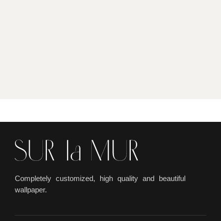
Completely customized, high quality and beautiful
wallpaper.