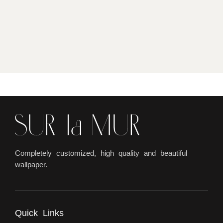
Completely customized, high quality and beautiful
wallpaper.
Quick Links