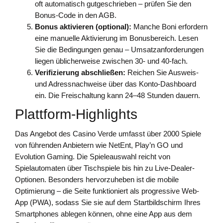
oft automatisch gutgeschrieben – prüfen Sie den
Bonus-Code in den AGB.
Bonus aktivieren (optional):
Manche Boni erfordern
eine manuelle Aktivierung im Bonusbereich. Lesen
Sie die Bedingungen genau – Umsatzanforderungen
liegen üblicherweise zwischen 30‑ und 40‑fach.
Verifizierung abschließen:
Reichen Sie Ausweis-
und Adressnachweise über das Konto-Dashboard
ein. Die Freischaltung kann 24–48 Stunden dauern.
Plattform-Highlights
Das Angebot des Casino Verde umfasst über 2000 Spiele
von führenden Anbietern wie NetEnt, Play’n GO und
Evolution Gaming. Die Spieleauswahl reicht von
Spielautomaten über Tischspiele bis hin zu Live-Dealer-
Optionen. Besonders hervorzuheben ist die mobile
Optimierung – die Seite funktioniert als progressive Web-
App (PWA), sodass Sie sie auf dem Startbildschirm Ihres
Smartphones ablegen können, ohne eine App aus dem