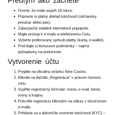
Predtým ako začnete
Overte, že máte aspoň 18 rokov.
Pripravte si platný doklad totožnosti (občiansky
preukaz alebo pas).
Zabezpečte stabilné internetové pripojenie.
Majte prístup k e-mailu a telefónnemu číslu.
Vyberte preferovaný spôsob platby (karta, e-wallet).
Prečítajte si bonusové podmienky – najmä
požiadavky na pretočenie.
Vytvorenie účtu
Prejdite na oficiálnu stránku Nine Casino.
Kliknite na tlačidlo „Registrácia“ v pravom hornom
rohu.
Vyplňte registračný formulár: meno, e-mail, heslo,
meny a krajinu.
Potvrďte registráciu kliknutím na odkaz v doručenom
e-maile.
Prihláste sa a dokončite overenie totožnosti (KYC) –