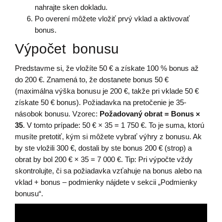
nahrajte sken dokladu.
Po overení môžete vložiť prvý vklad a aktivovať
bonus.
Výpočet bonusu
Predstavme si, že vložíte 50 € a získate 100 % bonus až
do 200 €. Znamená to, že dostanete bonus 50 €
(maximálna výška bonusu je 200 €, takže pri vklade 50 €
získate 50 € bonus). Požiadavka na pretočenie je 35-
násobok bonusu. Vzorec:
Požadovaný obrat = Bonus ×
35
. V tomto prípade: 50 € × 35 = 1 750 €. To je suma, ktorú
musíte pretotiť, kým si môžete vybrať výhry z bonusu. Ak
by ste vložili 300 €, dostali by ste bonus 200 € (strop) a
obrat by bol 200 € × 35 = 7 000 €. Tip: Pri výpočte vždy
skontrolujte, či sa požiadavka vzťahuje na bonus alebo na
vklad + bonus – podmienky nájdete v sekcii „Podmienky
bonusu“.