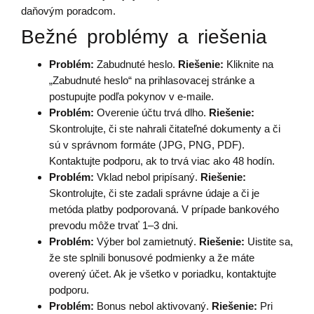
daňovým poradcom.
Bežné problémy a riešenia
Problém:
Zabudnuté heslo.
Riešenie:
Kliknite na
„Zabudnuté heslo“ na prihlasovacej stránke a
postupujte podľa pokynov v e-maile.
Problém:
Overenie účtu trvá dlho.
Riešenie:
Skontrolujte, či ste nahrali čitateľné dokumenty a či
sú v správnom formáte (JPG, PNG, PDF).
Kontaktujte podporu, ak to trvá viac ako 48 hodín.
Problém:
Vklad nebol pripísaný.
Riešenie:
Skontrolujte, či ste zadali správne údaje a či je
metóda platby podporovaná. V prípade bankového
prevodu môže trvať 1–3 dni.
Problém:
Výber bol zamietnutý.
Riešenie:
Uistite sa,
že ste splnili bonusové podmienky a že máte
overený účet. Ak je všetko v poriadku, kontaktujte
podporu.
Problém:
Bonus nebol aktivovaný.
Riešenie:
Pri