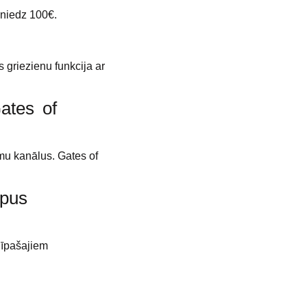
sniedz 100€.
s griezienu funkcija ar
Gates of
umu kanālus.
Gates of
mpus
 īpašajiem