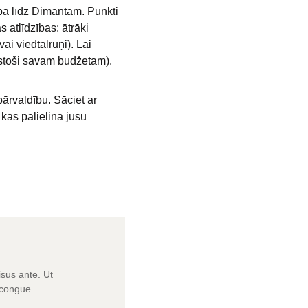
aba līdz Dimantam. Punkti
s atlīdzības: ātrāki
i viedtālruņi). Lai
lstoši savam budžetam).
pārvaldību. Sāciet ar
kas palielina jūsu
isus ante. Ut
 congue.