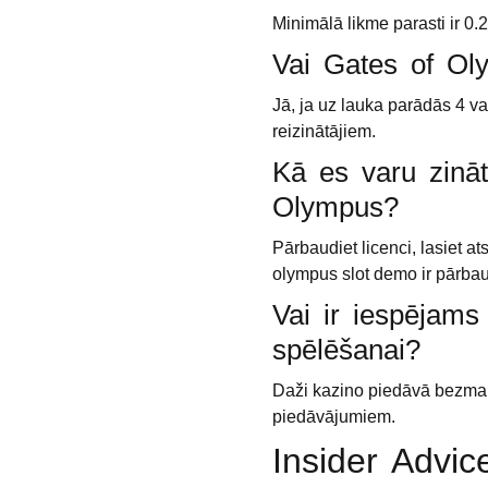
Minimālā likme parasti ir 0.
Vai Gates of Ol
Jā, ja uz lauka parādās 4 va
reizinātājiem.
Kā es varu zināt
Olympus?
Pārbaudiet licenci, lasiet 
olympus slot demo
ir pārbau
Vai ir iespējam
spēlēšanai?
Daži kazino piedāvā bezmaks
piedāvājumiem.
Insider Advic