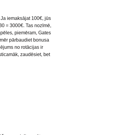
 Ja iemaksājat 100€, jūs
 30 = 3000€. Tas nozīmē,
u spēles, piemēram, Gates
nmēr pārbaudiet bonusa
jums no rotācijas ir
sticamāk, zaudēsiet, bet