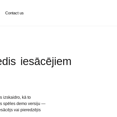
Contact us
dis iesācējiem
s izskaidro, kā to
pus spēles demo versiju —
esācējs vai pieredzējis