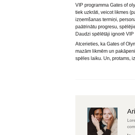
VIP programma
Gates of ol
tiek uzkrāti, veicot likmes (
izņemšanas termiņi, persona
paātrinātu progresu, spēlēj
Daudzi spēlētāji ignorē VIP 
Atcerieties, ka Gates of Oly
mazām likmēm un pakāpeniski
spēles laiku. Un, protams, iz
Ar
Lore
com