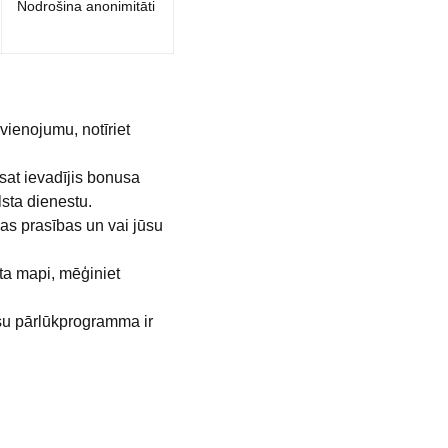
Nodrošina anonimitāti
vienojumu, notīriet
esat ievadījis bonusa
sta dienestu.
nas prasības un vai jūsu
a mapi, mēģiniet
jūsu pārlūkprogramma ir