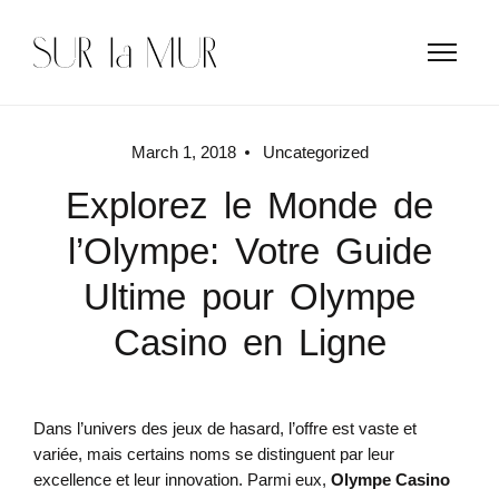
March 1, 2018
Uncategorized
Explorez le Monde de
l’Olympe: Votre Guide
Ultime pour Olympe
Casino en Ligne
Dans l’univers des jeux de hasard, l’offre est vaste et
variée, mais certains noms se distinguent par leur
excellence et leur innovation. Parmi eux,
Olympe Casino