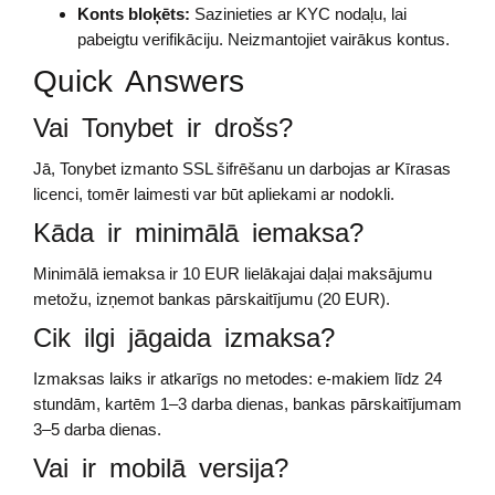
Konts bloķēts:
Sazinieties ar KYC nodaļu, lai
pabeigtu verifikāciju. Neizmantojiet vairākus kontus.
Quick Answers
Vai Tonybet ir drošs?
Jā, Tonybet izmanto SSL šifrēšanu un darbojas ar Kīrasas
licenci, tomēr laimesti var būt apliekami ar nodokli.
Kāda ir minimālā iemaksa?
Minimālā iemaksa ir 10 EUR lielākajai daļai maksājumu
metožu, izņemot bankas pārskaitījumu (20 EUR).
Cik ilgi jāgaida izmaksa?
Izmaksas laiks ir atkarīgs no metodes: e-makiem līdz 24
stundām, kartēm 1–3 darba dienas, bankas pārskaitījumam
3–5 darba dienas.
Vai ir mobilā versija?