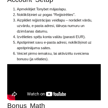
Apmeklējiet Tonybet mājaslapu.
Noklikšķiniet uz pogas “Reģistrēties”.
Aizpildiet reģistrācijas veidlapu – norādiet vārdu,
uzvārdu, e-pasta adresi, tālruņa numuru un
dzimšanas datumu.
Izvēlieties spēļu konta valūtu (parasti EUR).
Apstipriniet savu e-pasta adresi, noklikšķinot uz
apstiprinājuma saites.
Veiciet pirmo iemaksu, lai aktivizētu sveiciena
bonusu (ja vēlaties).
Bonus Math