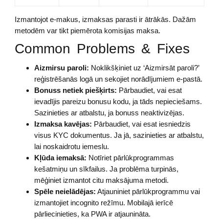
Izmantojot e-makus, izmaksas parasti ir ātrākās. Dažām
metodēm var tikt piemērota komisijas maksa.
Common Problems & Fixes
Aizmirsu paroli:
Noklikšķiniet uz ‘Aizmirsāt paroli?’
reģistrēšanās logā un sekojiet norādījumiem e-pastā.
Bonuss netiek piešķirts:
Pārbaudiet, vai esat
ievadījis pareizu bonusu kodu, ja tāds nepieciešams.
Sazinieties ar atbalstu, ja bonuss neaktivizējas.
Izmaksa kavējas:
Pārbaudiet, vai esat iesniedzis
visus KYC dokumentus. Ja jā, sazinieties ar atbalstu,
lai noskaidrotu iemeslu.
Kļūda iemaksā:
Notīriet pārlūkprogrammas
kešatmiņu un sīkfailus. Ja problēma turpinās,
mēģiniet izmantot citu maksājuma metodi.
Spēle neielādējas:
Atjauniniet pārlūkprogrammu vai
izmantojiet incognito režīmu. Mobilajā ierīcē
pārliecinieties, ka PWA ir atjaunināta.