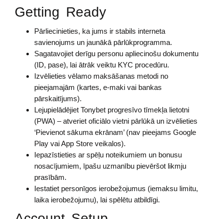
Getting Ready
Pārliecinieties, ka jums ir stabils interneta
savienojums un jaunākā pārlūkprogramma.
Sagatavojiet derīgu personu apliecinošu dokumentu
(ID, pase), lai ātrāk veiktu KYC procedūru.
Izvēlieties vēlamo maksāšanas metodi no
pieejamajām (kartes, e-maki vai bankas
pārskaitījums).
Lejupielādējiet Tonybet progresīvo tīmekļa lietotni
(PWA) – atveriet oficiālo vietni pārlūkā un izvēlieties
‘Pievienot sākuma ekrānam’ (nav pieejams Google
Play vai App Store veikalos).
Iepazīstieties ar spēļu noteikumiem un bonusu
nosacījumiem, īpašu uzmanību pievēršot likmju
prasībām.
Iestatiet personīgos ierobežojumus (iemaksu limitu,
laika ierobežojumu), lai spēlētu atbildīgi.
Account Setup