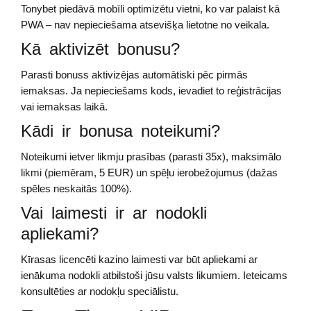
Tonybet piedāvā mobīli optimizētu vietni, ko var palaist kā
PWA – nav nepieciešama atsevišķa lietotne no veikala.
Kā aktivizēt bonusu?
Parasti bonuss aktivizējas automātiski pēc pirmās
iemaksas. Ja nepieciešams kods, ievadiet to reģistrācijas
vai iemaksas laikā.
Kādi ir bonusa noteikumi?
Noteikumi ietver likmju prasības (parasti 35x), maksimālo
likmi (piemēram, 5 EUR) un spēļu ierobežojumus (dažas
spēles neskaitās 100%).
Vai laimesti ir ar nodokli
apliekami?
Kīrasas licencēti kazino laimesti var būt apliekami ar
ienākuma nodokli atbilstoši jūsu valsts likumiem. Ieteicams
konsultēties ar nodokļu speciālistu.