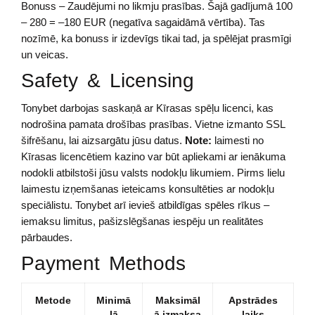
Bonuss – Zaudējumi no likmju prasības. Šajā gadījumā 100
– 280 = –180 EUR (negatīva sagaidāmā vērtība). Tas
nozīmē, ka bonuss ir izdevīgs tikai tad, ja spēlējat prasmīgi
un veicas.
Safety & Licensing
Tonybet darbojas saskaņā ar Kīrasas spēļu licenci, kas
nodrošina pamata drošības prasības. Vietne izmanto SSL
šifrēšanu, lai aizsargātu jūsu datus.
Note:
laimesti no
Kīrasas licencētiem kazino var būt apliekami ar ienākuma
nodokli atbilstoši jūsu valsts nodokļu likumiem. Pirms lielu
laimestu izņemšanas ieteicams konsultēties ar nodokļu
speciālistu. Tonybet arī ievieš atbildīgas spēles rīkus –
iemaksu limitus, pašizslēgšanas iespēju un realitātes
pārbaudes.
Payment Methods
Metode
Minimā
Maksimāl
Apstrādes
lā
ā izmaksa
laiks