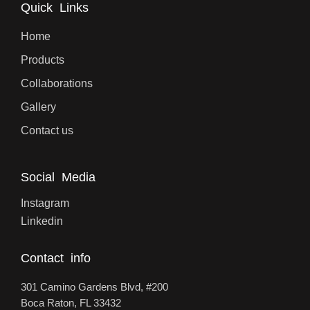
Quick Links
Home
Products
Collaborations
Gallery
Contact us
Social Media
Instagram
Linkedin
Contact info
301 Camino Gardens Blvd, #200
Boca Raton, FL 33432