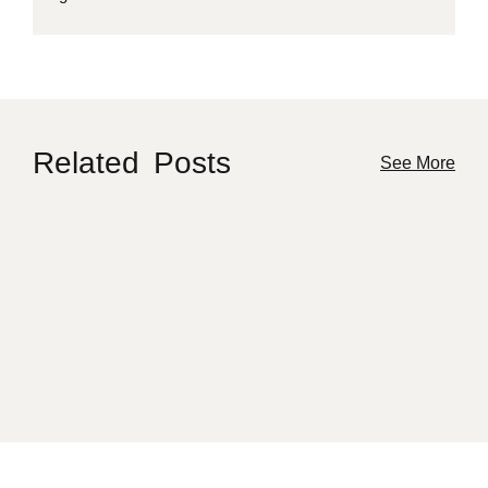
Related Posts
See More