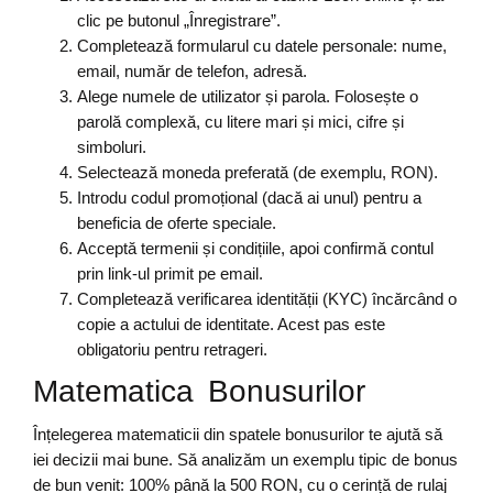
clic pe butonul „Înregistrare”.
Completează formularul cu datele personale: nume,
email, număr de telefon, adresă.
Alege numele de utilizator și parola. Folosește o
parolă complexă, cu litere mari și mici, cifre și
simboluri.
Selectează moneda preferată (de exemplu, RON).
Introdu codul promoțional (dacă ai unul) pentru a
beneficia de oferte speciale.
Acceptă termenii și condițiile, apoi confirmă contul
prin link-ul primit pe email.
Completează verificarea identității (KYC) încărcând o
copie a actului de identitate. Acest pas este
obligatoriu pentru retrageri.
Matematica Bonusurilor
Înțelegerea matematicii din spatele bonusurilor te ajută să
iei decizii mai bune. Să analizăm un exemplu tipic de bonus
de bun venit: 100% până la 500 RON, cu o cerință de rulaj