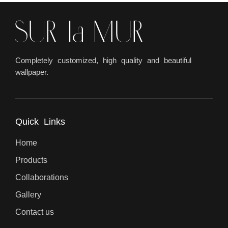
Completely customized, high quality and beautiful
wallpaper.
Quick Links
Home
Products
Collaborations
Gallery
Contact us