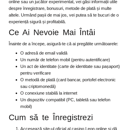
online sau un jucător experimentat, vei găsi informații utile
despre înregistrare, bonusuri, metode de plată și multe
altele. Urmând pașii de mai jos, vei putea să te bucuri de o
experiență sigură și profitabilă.
Ce Ai Nevoie Mai Întâi
Înainte de a începe, asigură-te că ai pregătite următoarele:
O adresă de email validă
Un număr de telefon mobil (pentru autentificare)
Un act de identitate (carte de identitate sau pașaport)
pentru verificare
O metodă de plată (card bancar, portofel electronic
sau criptomonedă)
O conexiune stabilă la internet
Un dispozitiv compatibil (PC, tabletă sau telefon
mobil)
Cum să te Înregistrezi
Accesează site-ul oficial al casino Leon online și dă