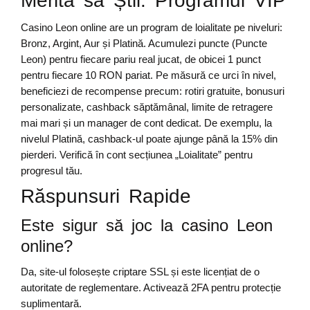
Merită să Știi: Programul VIP
Casino Leon online are un program de loialitate pe niveluri:
Bronz, Argint, Aur și Platină. Acumulezi puncte (Puncte
Leon) pentru fiecare pariu real jucat, de obicei 1 punct
pentru fiecare 10 RON pariat. Pe măsură ce urci în nivel,
beneficiezi de recompense precum: rotiri gratuite, bonusuri
personalizate, cashback săptămânal, limite de retragere
mai mari și un manager de cont dedicat. De exemplu, la
nivelul Platină, cashback-ul poate ajunge până la 15% din
pierderi. Verifică în cont secțiunea „Loialitate” pentru
progresul tău.
Răspunsuri Rapide
Este sigur să joc la casino Leon
online?
Da, site-ul folosește criptare SSL și este licențiat de o
autoritate de reglementare. Activează 2FA pentru protecție
suplimentară.