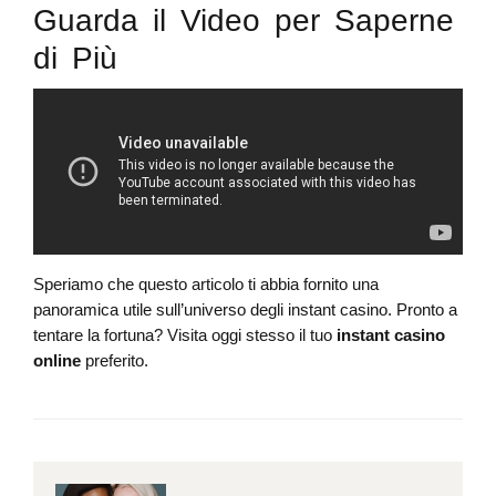
Guarda il Video per Saperne
di Più
Speriamo che questo articolo ti abbia fornito una
panoramica utile sull’universo degli instant casino. Pronto a
tentare la fortuna? Visita oggi stesso il tuo
instant casino
online
preferito.