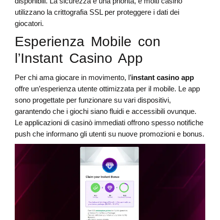
disponibili. La sicurezza è una priorità, e molti casinò
utilizzano la crittografia SSL per proteggere i dati dei
giocatori.
Esperienza Mobile con
l’Instant Casino App
Per chi ama giocare in movimento, l’
instant casino app
offre un’esperienza utente ottimizzata per il mobile. Le app
sono progettate per funzionare su vari dispositivi,
garantendo che i giochi siano fluidi e accessibili ovunque.
Le applicazioni di casinò immediati offrono spesso notifiche
push che informano gli utenti su nuove promozioni e bonus.