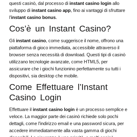
questi casinò, dal processo di
instant casino login
allo
sviluppo di
instant casino app
, fino ai vantaggi di sfruttare
l’
instant casino bonus
.
Cos’è un Instant Casino?
Gli
instant casino
, come suggerisce il nome, offrono una
piattaforma di gioco immediata, accessibile attraverso il
browser senza necessità di download. Questi tipi di casinò
utilizzano tecnologie avanzate, come HTML5, per
assicurare che i giochi funzionino perfettamente su tutti i
dispositivi, sia desktop che mobile.
Come Effettuare l’Instant
Casino Login
Effettuare il
instant casino login
è un processo semplice e
veloce. La maggior parte dei casinò richiede solo pochi
dettagli, come l’indirizzo email e una password sicura, per
accedere immediatamente alla vasta gamma di giochi