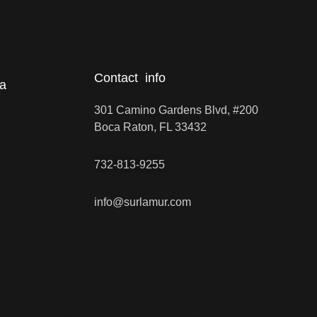
Contact info
a
301 Camino Gardens Blvd, #200
Boca Raton, FL 33432
732-813-9255
info@surlamur.com