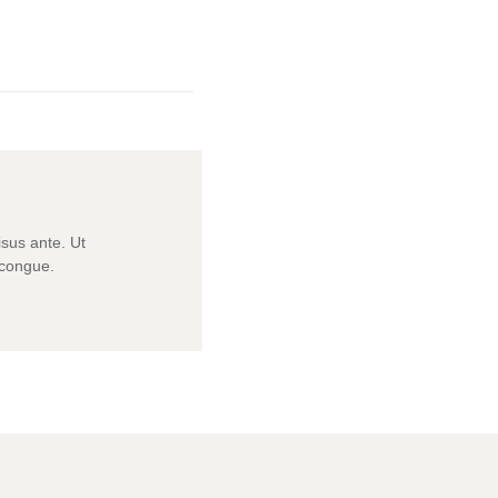
isus ante. Ut
 congue.