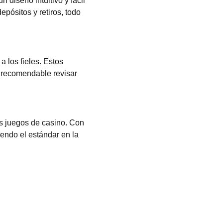
 diseño intuitivo y fácil
epósitos y retiros, todo
 los fieles. Estos
s recomendable revisar
os juegos de casino. Con
iendo el estándar en la