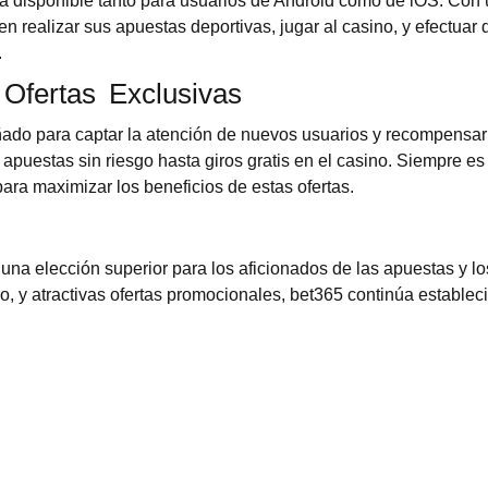
á disponible tanto para usuarios de Android como de iOS. Con un
n realizar sus apuestas deportivas, jugar al casino, y efectuar d
.
 Ofertas Exclusivas
ado para captar la atención de nuevos usuarios y recompensar a
apuestas sin riesgo hasta giros gratis en el casino. Siempre e
ara maximizar los beneficios de estas ofertas.
una elección superior para los aficionados de las apuestas y l
o, y atractivas ofertas promocionales, bet365 continúa establec