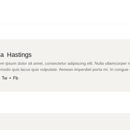
ia Hastings
m ipsum dolor sit amet, consectetur adipiscing elit. Nulla ullamcorper r
modo quis lacus quis vulputate. Aenean imperdiet porta mi. In congue
Tw
Fb