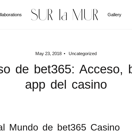
llaborations
Gallery
May 23, 2018
Uncategorized
so de bet365: Acceso, b
app del casino
 al Mundo de bet365 Casino