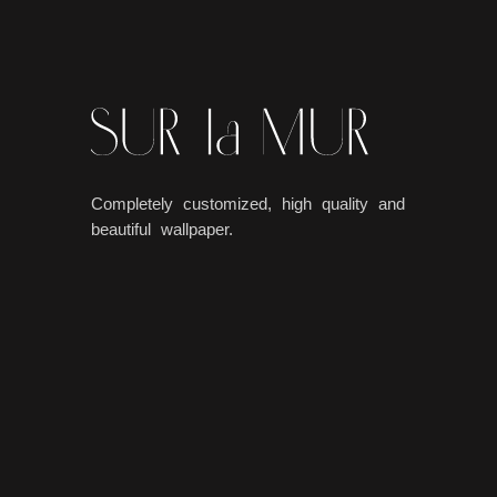
Completely customized, high quality and
beautiful wallpaper.