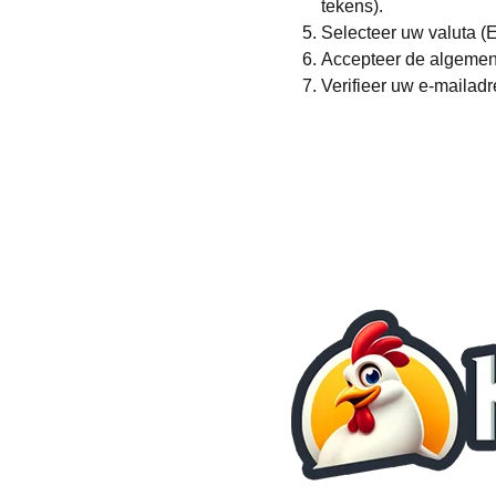
tekens).
Selecteer uw valuta (
Accepteer de algemen
Verifieer uw e‑mailadre