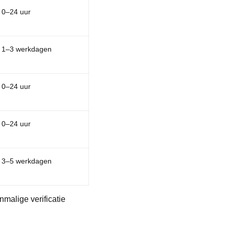
0–24 uur
1–3 werkdagen
0–24 uur
0–24 uur
3–5 werkdagen
alige verificatie