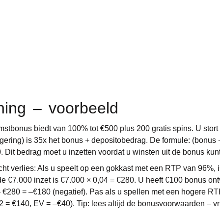
ing – voorbeeld
stbonus biedt van 100% tot €500 plus 200 gratis spins. U stor
gering) is 35x het bonus + depositobedrag. De formule: (bonus + 
. Dit bedrag moet u inzetten voordat u winsten uit de bonus ku
t verlies: Als u speelt op een gokkast met een RTP van 96%, i
de €7.000 inzet is €7.000 × 0,04 = €280. U heeft €100 bonus on
€280 = –€180 (negatief). Pas als u spellen met een hogere RTP
,02 = €140, EV = –€40). Tip: lees altijd de bonusvoorwaarden – v