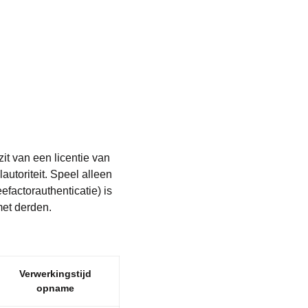
zit van een licentie van
utoriteit. Speel alleen
efactorauthenticatie) is
et derden.
Verwerkingstijd
opname