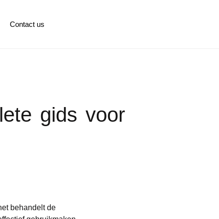
Contact us
lete gids voor
 het behandelt de