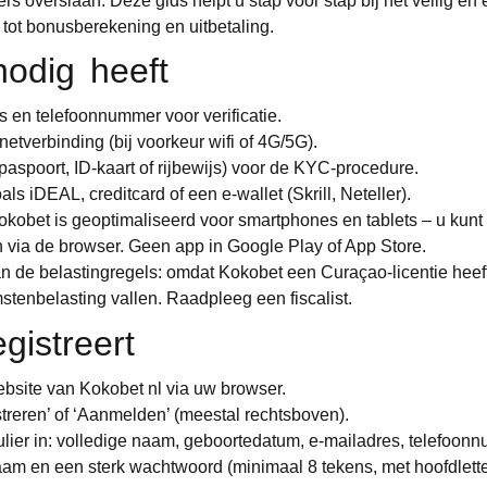
s overslaan. Deze gids helpt u stap voor stap bij het veilig en
 tot bonusberekening en uitbetaling.
nodig heeft
s en telefoonnummer voor verificatie.
etverbinding (bij voorkeur wifi of 4G/5G).
(paspoort, ID-kaart of rijbewijs) voor de KYC‑procedure.
s iDEAL, creditcard of een e‑wallet (Skrill, Neteller).
okobet is geoptimaliseerd voor smartphones en tablets – u ku
 via de browser. Geen app in Google Play of App Store.
 de belastingregels: omdat Kokobet een Curaçao‑licentie heef
tenbelasting vallen. Raadpleeg een fiscalist.
gistreert
website van
Kokobet nl
via uw browser.
treren’ of ‘Aanmelden’ (meestal rechtsboven).
mulier in: volledige naam, geboortedatum, e‑mailadres, telefoon
am en een sterk wachtwoord (minimaal 8 tekens, met hoofdletter