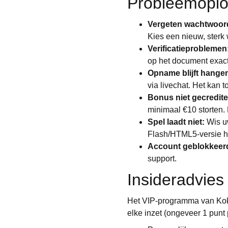
Probleemoplo
Vergeten wachtwoor
Kies een nieuw, sterk
Verificatieproblemen
op het document exact
Opname blijft hange
via livechat. Het kan
Bonus niet gecredite
minimaal €10 storten.
Spel laadt niet:
Wis uw
Flash/HTML5‑versie he
Account geblokkeer
support.
Insideradvie
Het VIP‑programma van Koko
elke inzet (ongeveer 1 punt 