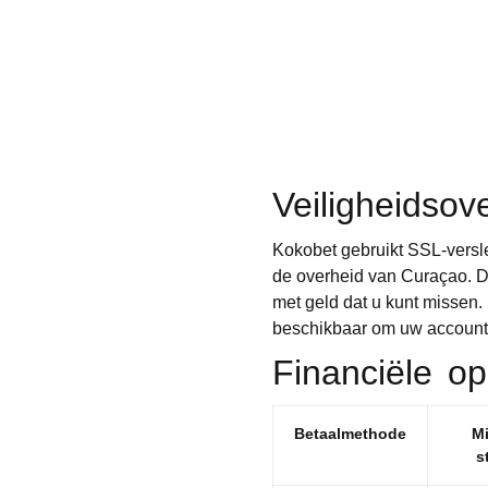
Veiligheidsove
Kokobet gebruikt SSL‑versleu
de overheid van Curaçao. Di
met geld dat u kunt missen. 
beschikbaar om uw account 
Financiële op
Betaalmethode
M
s