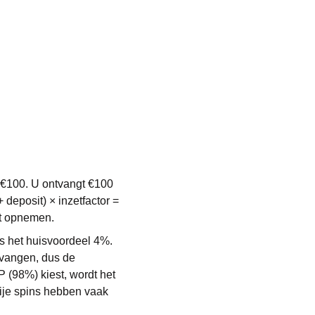
t €100. U ontvangt €100
deposit) × inzetfactor =
nt opnemen.
s het huisvoordeel 4%.
tvangen, dus de
 (98%) kiest, wordt het
rije spins hebben vaak