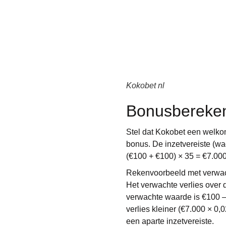
Kokobet nl
Bonusbereken
Stel dat Kokobet een welkom
bonus. De inzetvereiste (wa
(€100 + €100) × 35 = €7.000
Rekenvoorbeeld met verwach
Het verwachte verlies over 
verwachte waarde is €100 – 
verlies kleiner (€7.000 × 0
een aparte inzetvereiste.