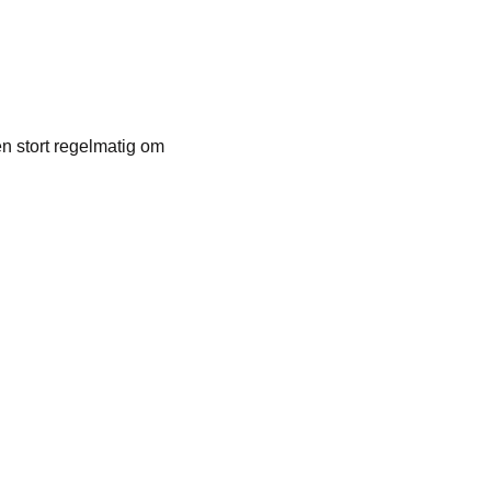
 stort regelmatig om