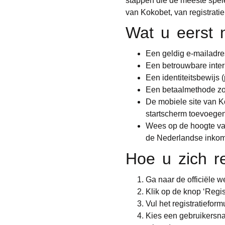
stappen die de meeste speler
van Kokobet, van registratie
Wat u eerst 
Een geldig e‑mailadre
Een betrouwbare intern
Een identiteitsbewijs 
Een betaalmethode zoal
De mobiele site van K
startscherm toevoegen
Wees op de hoogte van
de Nederlandse inkoms
Hoe u zich re
Ga naar de officiële 
Klik op de knop ‘Regis
Vul het registratiefor
Kies een gebruikersna