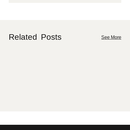
Related Posts
See More