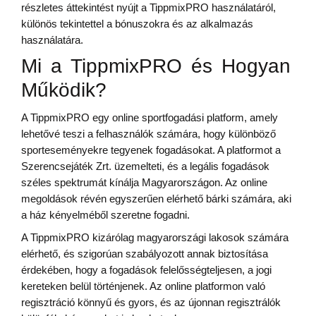
részletes áttekintést nyújt a TippmixPRO használatáról,
különös tekintettel a bónuszokra és az alkalmazás
használatára.
Mi a TippmixPRO és Hogyan
Működik?
A TippmixPRO egy online sportfogadási platform, amely
lehetővé teszi a felhasználók számára, hogy különböző
sporteseményekre tegyenek fogadásokat. A platformot a
Szerencsejáték Zrt. üzemelteti, és a legális fogadások
széles spektrumát kínálja Magyarországon. Az online
megoldások révén egyszerűen elérhető bárki számára, aki
a ház kényelméből szeretne fogadni.
A TippmixPRO kizárólag magyarországi lakosok számára
elérhető, és szigorúan szabályozott annak biztosítása
érdekében, hogy a fogadások felelősségteljesen, a jogi
kereteken belül történjenek. Az online platformon való
regisztráció könnyű és gyors, és az újonnan regisztrálók