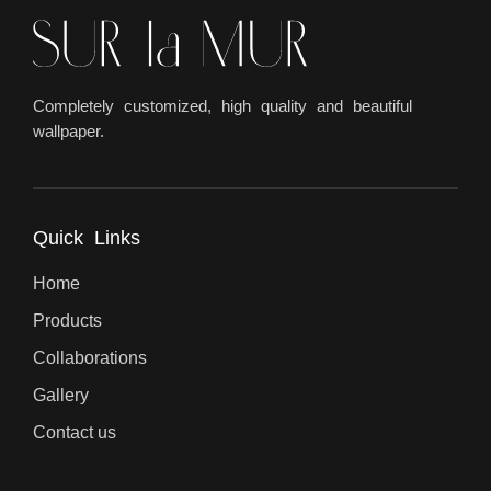
Completely customized, high quality and beautiful
wallpaper.
Quick Links
Home
Products
Collaborations
Gallery
Contact us