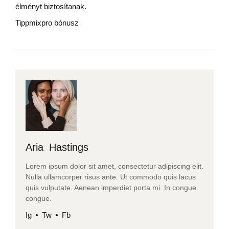
élményt biztosítanak.
Tippmixpro bónusz
Aria Hastings
Lorem ipsum dolor sit amet, consectetur adipiscing elit.
Nulla ullamcorper risus ante. Ut commodo quis lacus
quis vulputate. Aenean imperdiet porta mi. In congue
congue.
Ig
Tw
Fb