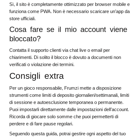
Sì, il sito è completamente ottimizzato per browser mobile e
funziona come PWA. Non è necessario scaricare un’app da
store ufficiali.
Cosa fare se il mio account viene
bloccato?
Contatta il supporto clienti via chat live o email per
chiarimenti. Di solito il blocco è dovuto a documenti non
verificati o violazione dei termini.
Consigli extra
Per un gioco responsabile, Frumzi mette a disposizione
strumenti come limiti di deposito giornalieri/settimanali, limiti
di sessione e autoesclusione temporanea o permanente.
Puoi impostarli direttamente dalle impostazioni dell’account.
Ricorda di giocare solo somme che puoi permetterti di
perdere e di fare pause regolari.
Seguendo questa guida, potrai gestire ogni aspetto del tuo