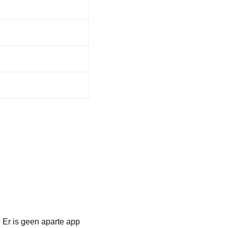
 Er is geen aparte app