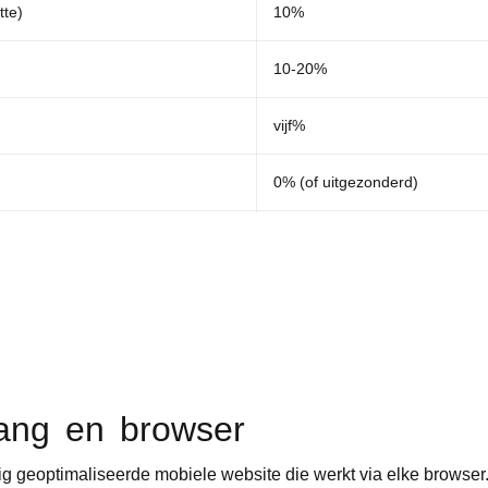
tte)
10%
10-20%
vijf%
0% (of uitgezonderd)
ang en browser
ig geoptimaliseerde mobiele website die werkt via elke browser.