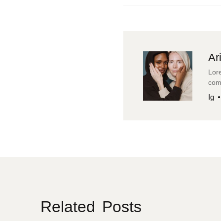
Ar
Lore
com
Ig
Related Posts