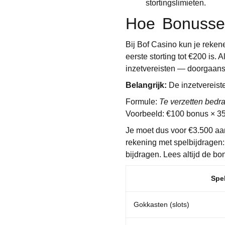
stortingslimieten.
Hoe Bonusse
Bij Bof Casino kun je reke
eerste storting tot €200 is.
inzetvereisten — doorgaans
Belangrijk:
De inzetvereiste
Formule:
Te verzetten bedr
Voorbeeld: €100 bonus × 35
Je moet dus voor €3.500 aa
rekening met spelbijdragen:
bijdragen. Lees altijd de 
Spe
Gokkasten (slots)