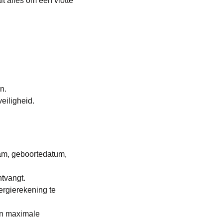
it alles om een vlotte
n.
eiligheid.
aam, geboortedatum,
ntvangt.
nergierekening te
en maximale