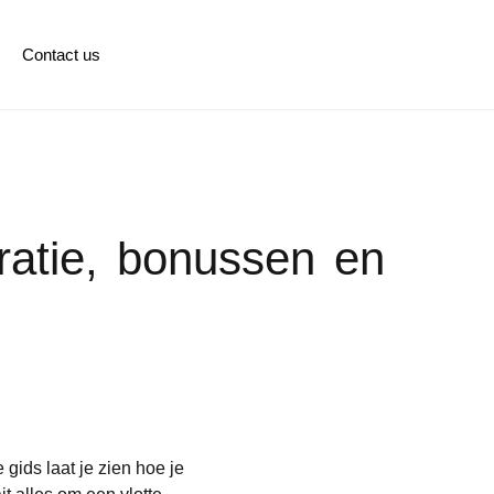
Contact us
ratie, bonussen en
gids laat je zien hoe je