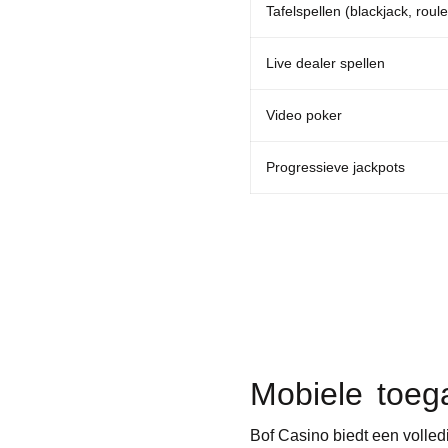
Tafelspellen (blackjack, roule
Live dealer spellen
Video poker
Progressieve jackpots
Mobiele toeg
Bof Casino biedt een volled