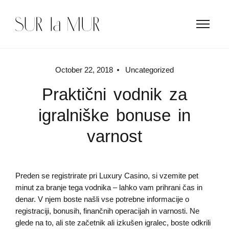
October 22, 2018
Uncategorized
Praktični vodnik za
igralniške bonuse in
varnost
Preden se registrirate pri
Luxury Casino
, si vzemite pet
minut za branje tega vodnika – lahko vam prihrani čas in
denar. V njem boste našli vse potrebne informacije o
registraciji, bonusih, finančnih operacijah in varnosti. Ne
glede na to, ali ste začetnik ali izkušen igralec, boste odkrili