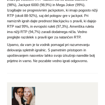
(98%), Jackpot 6000 (98,9%) in Mega Joker (99%).
Izogibajte se progresivnim jackpotom, ki imajo pogosto nižji
RTP (okoli 88-92%), saj del pologov gre v jackpot. Pri
namiznih igrah dajte prednost blackjacku s pravili, ki dajejo
RTP nad 99%, in evropski ruleti (97,3%). Ameriška ruleta
ima nižji RTP (94,7%) zaradi dodatnega ničla. Vedno
preglejte razdelek s pravili iger za natančen RTP.
Upamo, da vam je ta vodnik pomagal pri razumevanju
delovanja spletnih igralnic. S pametnim pristopom in
upoštevanjem nasvetov lahko svojo izkušnjo naredite bolj
prijetno in varno. Ne pozabite vedno igrati odgovorno.