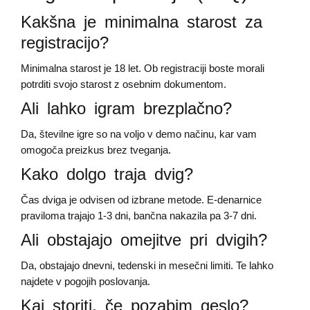
Kakšna je minimalna starost za
registracijo?
Minimalna starost je 18 let. Ob registraciji boste morali
potrditi svojo starost z osebnim dokumentom.
Ali lahko igram brezplačno?
Da, številne igre so na voljo v demo načinu, kar vam
omogoča preizkus brez tveganja.
Kako dolgo traja dvig?
Čas dviga je odvisen od izbrane metode. E-denarnice
praviloma trajajo 1-3 dni, bančna nakazila pa 3-7 dni.
Ali obstajajo omejitve pri dvigih?
Da, obstajajo dnevni, tedenski in mesečni limiti. Te lahko
najdete v pogojih poslovanja.
Kaj storiti, če pozabim geslo?