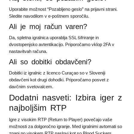
Uporabite možnost “Pozabljeno geslo” na prijavni strani.
Sledite navodilom v e-poštnem sporočilu.
Ali je moj račun varen?
Da, spletna igralnica uporablja SSL šifriranje in
dvostopenjsko avtentikacijo. Priporočamo vklop 2FA v
nastavitvah računa.
Ali so dobitki obdavčeni?
Dobitki iz igralnic z licenco Curaçao so v Sloveniji
obdavčeni kot drugi dohodki. Priporočamo posvet z
davčnim svetovalcem.
Dodatni nasveti: Izbira iger z
najboljšim RTP
Igre z visokim RTP (Return to Player) povečajo vaše
možnosti za dolgoročno igranje. Med igralnimi avtomati so
znani po visokem RTP naslovi kot so Blood Suckers