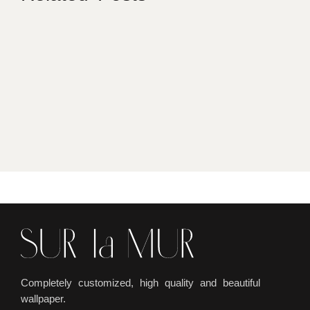
Completely customized, high quality and beautiful
wallpaper.