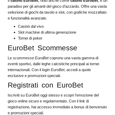
Il
casino EuroBet
, noto anche come
casinò EuroBet
, è un
paradiso per gli amanti del gioco d’azzardo. Offre una vasta
selezione di giochi da tavolo e slot, con grafiche mozzafiato
e funzionalità avanzate.
Casinò dal vivo
Slot machine di ultima generazione
Tornei di poker
EuroBet Scommesse
Le
scommesse EuroBet
coprono una vasta gamma di
eventi sportivi, dalle leghe calcistiche principali ai tornei
internazionali. Con il
login EuroBet
, accedi a quote
esclusive e promozioni speciali.
Registrati con EuroBet
Iscriviti su
EuroBet
oggi stesso e scopri l’emozione del
gioco online sicuro e regolamentato. Con il link di
registrazione, hai accesso immediato a bonus di benvenuto
e promozioni speciali.