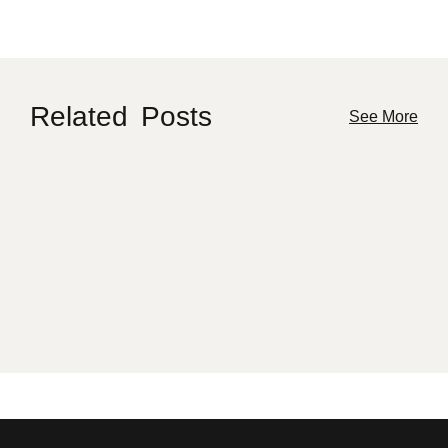
Related Posts
See More