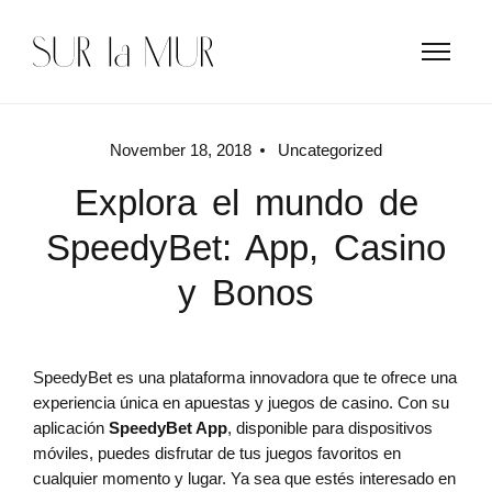
November 18, 2018
Uncategorized
Explora el mundo de
SpeedyBet: App, Casino
y Bonos
SpeedyBet es una plataforma innovadora que te ofrece una
experiencia única en apuestas y juegos de casino. Con su
aplicación
SpeedyBet App
, disponible para dispositivos
móviles, puedes disfrutar de tus juegos favoritos en
cualquier momento y lugar. Ya sea que estés interesado en