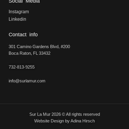
Social Media
Instagram
Linkedin
Contact info
301 Camino Gardens Blvd, #200
Boca Raton, FL 33432
732-813-9255
info@surlamur.com
Sur La Mur 2026 © All rights reserved
Website Design by
Adina Hirsch