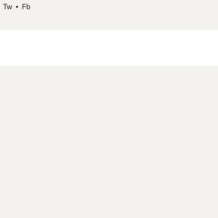
Tw
Fb