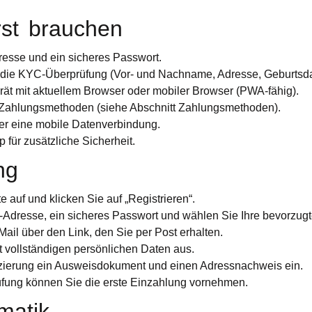
st brauchen
dresse und ein sicheres Passwort.
r die KYC-Überprüfung (Vor- und Nachname, Adresse, Geburtsd
erät mit aktuellem Browser oder mobiler Browser (PWA-fähig).
n Zahlungsmethoden (siehe Abschnitt Zahlungsmethoden).
er eine mobile Datenverbindung.
 für zusätzliche Sicherheit.
ng
e auf und klicken Sie auf „Registrieren“.
-Adresse, ein sicheres Passwort und wählen Sie Ihre bevorzug
Mail über den Link, den Sie per Post erhalten.
mit vollständigen persönlichen Daten aus.
izierung ein Ausweisdokument und einen Adressnachweis ein.
üfung können Sie die erste Einzahlung vornehmen.
matik