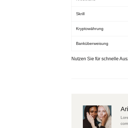
Skrill
Kryptowährung
Banküberweisung
Nutzen Sie für schnelle Au
Ar
Lore
com