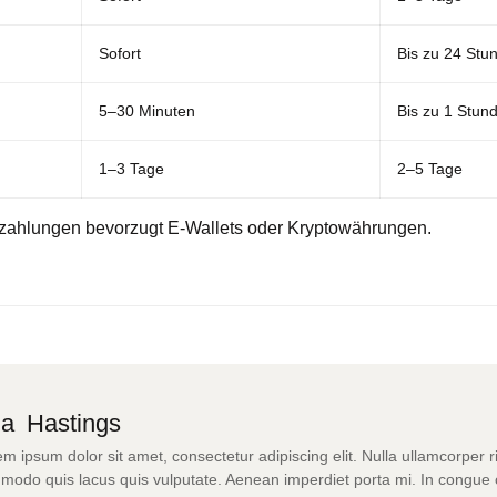
Sofort
Bis zu 24 Stu
5–30 Minuten
Bis zu 1 Stun
1–3 Tage
2–5 Tage
szahlungen bevorzugt E-Wallets oder Kryptowährungen.
ia Hastings
m ipsum dolor sit amet, consectetur adipiscing elit. Nulla ullamcorper r
modo quis lacus quis vulputate. Aenean imperdiet porta mi. In congue