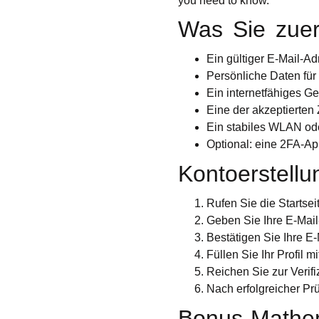
you need to know.
Was Sie zuer
Ein gültiger E-Mail-A
Persönliche Daten fü
Ein internetfähiges G
Eine der akzeptierte
Ein stabiles WLAN od
Optional: eine 2FA-App
Kontoerstellu
Rufen Sie die Startseit
Geben Sie Ihre E-Mail
Bestätigen Sie Ihre E-
Füllen Sie Ihr Profil 
Reichen Sie zur Verif
Nach erfolgreicher Pr
Bonus-Mathe