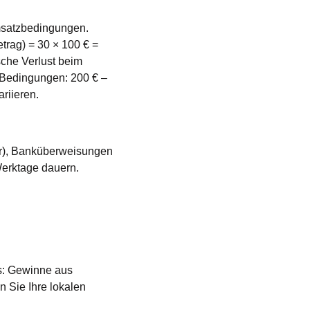
msatzbedingungen.
rag) = 30 × 100 € =
sche Verlust beim
r Bedingungen: 200 € –
riieren.
ler), Banküberweisungen
erktage dauern.
is: Gewinne aus
n Sie Ihre lokalen