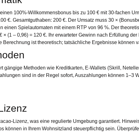
einen 100%-Willkommensbonus bis zu 100 € mit 30-fachen U
100 €. Gesamtguthaben: 200 €. Der Umsatz muss 30 × (Bonusbet
len einen Spielautomaten mit einem RTP von 96 %. Der theoreti
€ × (1 – 0,96) = 120 €. Ihr erwarteter Gewinn nach Erfüllung de
 Berechnung ist theoretisch; tatsächliche Ergebnisse können va
hoden
rt gängige Methoden wie Kreditkarten, E-Wallets (Skrill, Netel
hlungen sind in der Regel sofort, Auszahlungen können 1–3 W
Lizenz
racao-Lizenz, was eine regulierte Umgebung garantiert. Hinwe
s können in Ihrem Wohnsitzland steuerpflichtig sein. Überprüfe