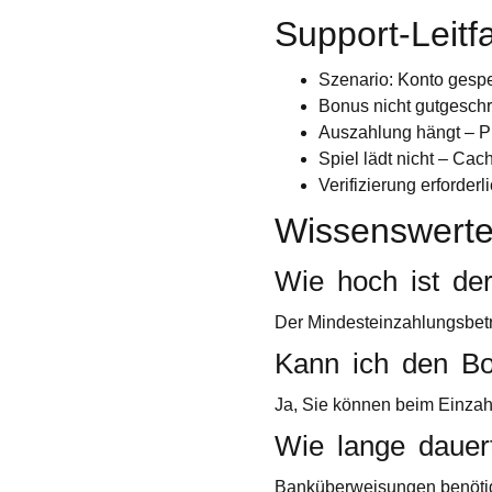
Support-Leitf
Szenario: Konto gesper
Bonus nicht gutgeschri
Auszahlung hängt – Pr
Spiel lädt nicht – Cac
Verifizierung erforder
Wissenswert
Wie hoch ist de
Der Mindesteinzahlungsbetra
Kann ich den B
Ja, Sie können beim Einza
Wie lange dauer
Banküberweisungen benötige