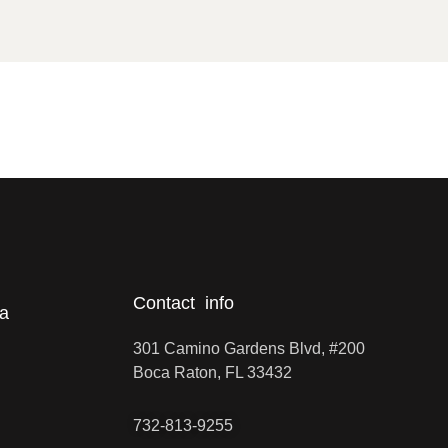
Contact info
a
301 Camino Gardens Blvd, #200
Boca Raton, FL 33432
732-813-9255