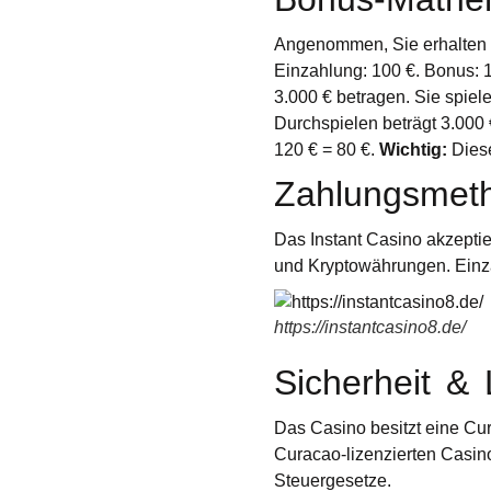
Angenommen, Sie erhalten 
Einzahlung: 100 €. Bonus: 
3.000 € betragen. Sie spie
Durchspielen beträgt 3.000 
120 € = 80 €.
Wichtig:
Diese
Zahlungsmet
Das Instant Casino akzeptie
und Kryptowährungen. Einza
https://instantcasino8.de/
Sicherheit & 
Das Casino besitzt eine Cu
Curacao-lizenzierten Casino
Steuergesetze.