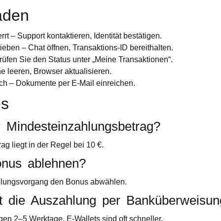
aden
rt – Support kontaktieren, Identität bestätigen.
eben – Chat öffnen, Transaktions-ID bereithalten.
üfen Sie den Status unter „Meine Transaktionen“.
he leeren, Browser aktualisieren.
lich – Dokumente per E-Mail einreichen.
es
r Mindesteinzahlungsbetrag?
g liegt in der Regel bei 10 €.
onus ablehnen?
hlungsvorgang den Bonus abwählen.
t die Auszahlung per Banküberweisun
n 2–5 Werktage, E-Wallets sind oft schneller.