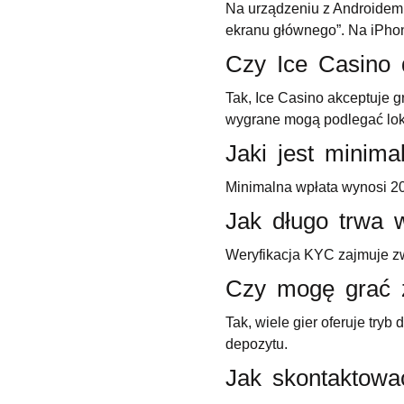
Na urządzeniu z Androidem o
ekranu głównego”. Na iPhoni
Czy Ice Casino 
Tak, Ice Casino akceptuje gr
wygrane mogą podlegać lo
Jaki jest minima
Minimalna wpłata wynosi 20
Jak długo trwa w
Weryfikacja KYC zajmuje z
Czy mogę grać 
Tak, wiele gier oferuje tr
depozytu.
Jak skontaktować