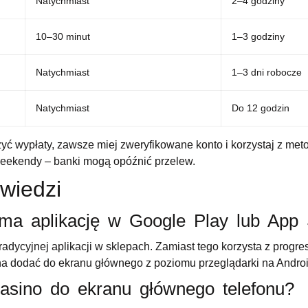
Natychmiast
2–4 godziny
10–30 minut
1–3 godziny
Natychmiast
1–3 dni robocze
Natychmiast
Do 12 godzin
ć wypłaty, zawsze miej zweryfikowane konto i korzystaj z met
 weekendy – banki mogą opóźnić przelew.
wiedzi
ma aplikację w Google Play lub App 
tradycyjnej aplikacji w sklepach. Zamiast tego korzysta z progre
 dodać do ekranu głównego z poziomu przeglądarki na Android
asino do ekranu głównego telefonu?