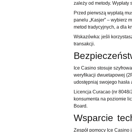
zależy od metody. Wypłaty s
Przed pierwszą wypłatą mus
panelu „Kasjer” – wybierz m
metod tradycyjnych, a dla k
Wskazówka: jeśli korzystas
transakcji.
Bezpieczeńs
Ice Casino stosuje szyfrow
weryfikacji dwuetapowej (2
udostępniaj swojego hasła 
Licencja Curacao (nr 8048/
konsumenta na poziomie lic
Board.
Wsparcie tec
Zespół pomocy Ice Casino j