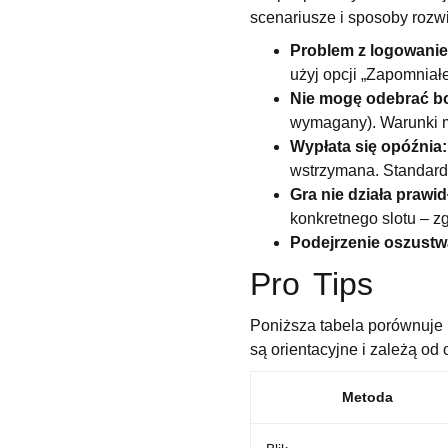
scenariusze i sposoby rozw
Problem z logowani
użyj opcji „Zapomniałe
Nie mogę odebrać b
wymagany). Warunki m
Wypłata się opóźnia:
wstrzymana. Standardo
Gra nie działa prawi
konkretnego slotu – z
Podejrzenie oszustw
Pro Tips
Poniższa tabela porównuje p
są orientacyjne i zależą od
Metoda