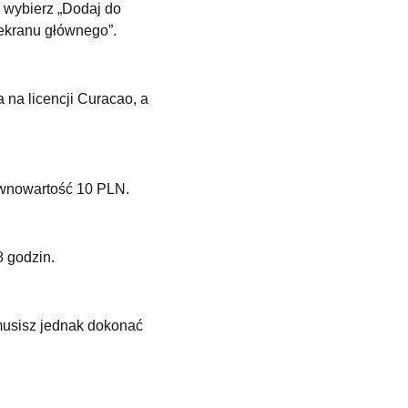
i wybierz „Dodaj do
 ekranu głównego”.
a na licencji Curacao, a
ównowartość 10 PLN.
 godzin.
 musisz jednak dokonać