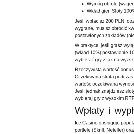
Wymóg obrotu (wageri
Wkład gier: Sloty 100
Jeśli wpłacisz 200 PLN, ot
wygrane, musisz obrócić kw
postawionych zakładów (nie
W praktyce, jeśli grasz wył
(wkład 10%) postawienie 10
wybierać gry z jak najwyżs
Rzeczywista wartość bonus
Oczekiwana strata podczas
wartość oczekiwana wynosi 
Jeśli jednak znajdziesz slo
wybieraj gry z wysokim RTP
Wpłaty i wypł
Ice Casino obsługuje popul
portfele (Skrill, Neteller)