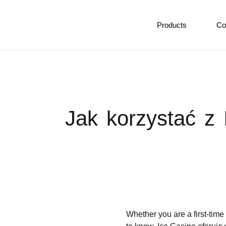
Products
Co
Jak korzystać z
Whether you are a first-time 