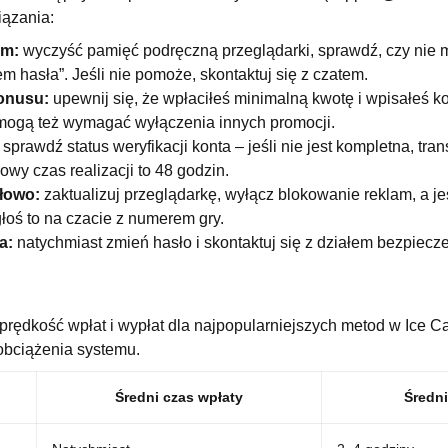
iązania:
em:
wyczyść pamięć podręczną przeglądarki, sprawdź, czy nie
m hasła”. Jeśli nie pomoże, skontaktuj się z czatem.
onusu:
upewnij się, że wpłaciłeś minimalną kwotę i wpisałeś ko
ogą też wymagać wyłączenia innych promocji.
sprawdź status weryfikacji konta – jeśli nie jest kompletna, tra
wy czas realizacji to 48 godzin.
dłowo:
zaktualizuj przeglądarkę, wyłącz blokowanie reklam, a je
głoś to na czacie z numerem gry.
a:
natychmiast zmień hasło i skontaktuj się z działem bezpiecz
rędkość wpłat i wypłat dla najpopularniejszych metod w Ice Ca
 obciążenia systemu.
Średni czas wpłaty
Średni