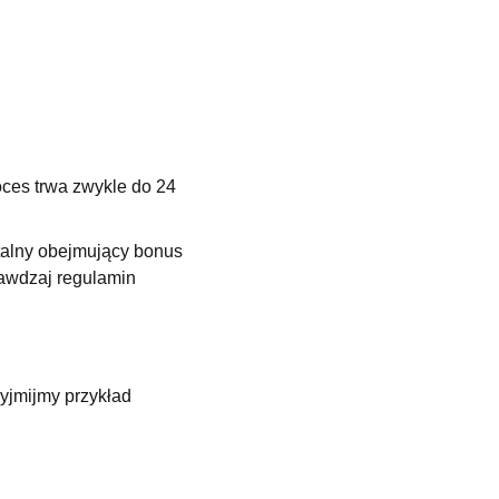
oces trwa zwykle do 24
italny obejmujący bonus
rawdzaj regulamin
yjmijmy przykład