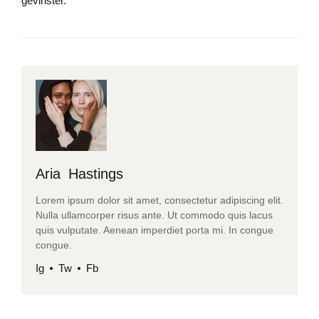
gevinster.
Aria Hastings
Lorem ipsum dolor sit amet, consectetur adipiscing elit.
Nulla ullamcorper risus ante. Ut commodo quis lacus
quis vulputate. Aenean imperdiet porta mi. In congue
congue.
Ig
Tw
Fb