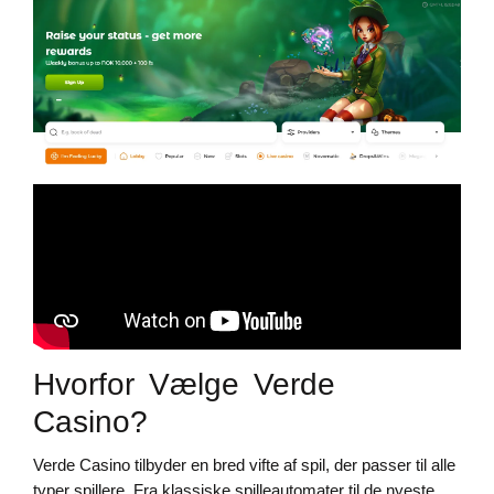
Hvorfor Vælge Verde
Casino?
Verde Casino tilbyder en bred vifte af spil, der passer til alle
typer spillere. Fra klassiske spilleautomater til de nyeste