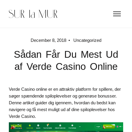
December 8, 2018
Uncategorized
Sådan Får Du Mest Ud
af Verde Casino Online
Verde Casino online er en attraktiv platform for spillere, der
søger spændende spiloplevelser og generøse bonusser.
Denne artikel guider dig igennem, hvordan du bedst kan
navigere og få mest muligt ud af dine spiloplevelser hos
Verde Casino.