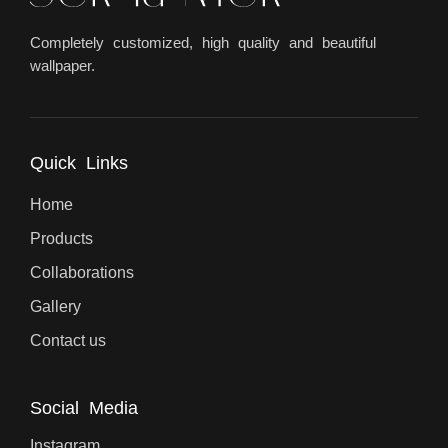
Completely customized, high quality and beautiful
wallpaper.
Quick Links
Home
Products
Collaborations
Gallery
Contact us
Social Media
Instagram