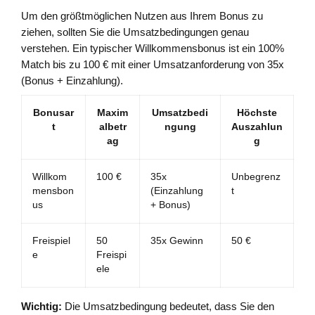
Um den größtmöglichen Nutzen aus Ihrem Bonus zu
ziehen, sollten Sie die Umsatzbedingungen genau
verstehen. Ein typischer Willkommensbonus ist ein 100%
Match bis zu 100 € mit einer Umsatzanforderung von 35x
(Bonus + Einzahlung).
Bonusar
Maxim
Umsatzbedi
Höchste
t
albetr
ngung
Auszahlun
ag
g
Willkom
100 €
35x
Unbegrenz
mensbon
(Einzahlung
t
us
+ Bonus)
Freispiel
50
35x Gewinn
50 €
e
Freispi
ele
Wichtig:
Die Umsatzbedingung bedeutet, dass Sie den